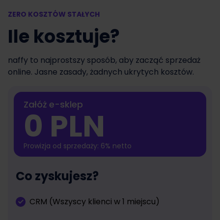
ZERO KOSZTÓW STAŁYCH
Ile kosztuje?
naffy to najprostszy sposób, aby zacząć sprzedaż
online. Jasne zasady, żadnych ukrytych kosztów.
Załóż e-sklep
0 PLN
Prowizja od sprzedaży: 6% netto
Co zyskujesz?
CRM (Wszyscy klienci w 1 miejscu)