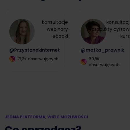
konsultacje
konsultacj
webinary
produkty cyfrow
ebooki
kurs
@PrzystanekInternet
@matka_prawnik
71,3K obserwujących
69,5K
obserwujących
JEDNA PLATFORMA, WIELE MOŻLIWOŚCI