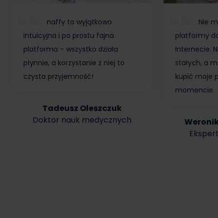
naffy to wyjątkowo
Nie m
intuicyjna i po prostu fajna
platformy do
platforma – wszystko działa
Internecie.
płynnie, a korzystanie z niej to
stałych, a m
czysta przyjemność!
kupić moje 
momencie.
Tadeusz Oleszczuk
Doktor nauk medycznych
Weroni
Ekspert