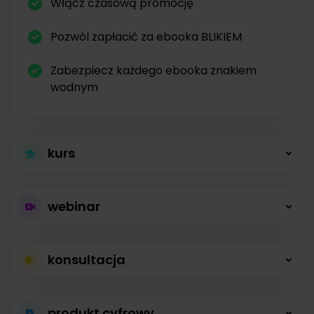
Włącz czasową promocję
Pozwól zapłacić za ebooka BLIKIEM
Zabezpiecz każdego ebooka znakiem
wodnym
kurs
Większa sprzedaż
webinar
kursów
Płatne webinary
Kursy online z modułami, lekcjami, nagraniami i
konsultacja
bez limitów
opisami dostępne od zaraz.
Konsultacje na
Prowadź wydarzenia na żywo i sprzedawaj
produkt cyfrowy