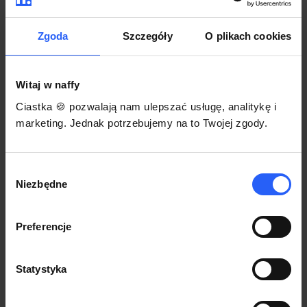
darmowego szablonu regulaminu.
Korzystaj na dowolnym urządzeniu z
Pozwól zapłacić za voucher BLIKIEM
przeglądarką Chrome
Zgoda
Szczegóły
O plikach cookies
Włącz czasową promocję
3
Witaj w naffy
Sprzedaż
Ciastka 🍪 pozwalają nam ulepszać usługę, analitykę i
Każdy produkt w naffy ma swój indywidualny link.
marketing. Jednak potrzebujemy na to Twojej zgody.
Udostępnij go swojej społeczności. Ty decydujesz,
gdzie się nim podzielisz z odbiorcami.
Wybór
Niezbędne
zgody
Preferencje
Statystyka
POZNAJ OPINIE