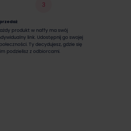
3
przedaż
ażdy produkt w naffy ma swój
ndywidualny link. Udostępnij go swojej
połeczności. Ty decydujesz, gdzie się
im podzielisz z odbiorcami.