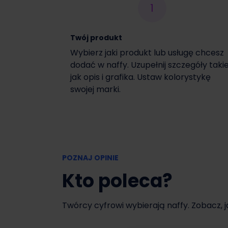
1
Włącz czasową promocję
Twój produkt
Wybierz jaki produkt lub usługę chcesz
dodać w naffy. Uzupełnij szczegóły taki
jak opis i grafika. Ustaw kolorystykę
swojej marki.
POZNAJ OPINIE
Kto poleca?
Twórcy cyfrowi wybierają naffy. Zobacz, 