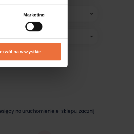
 konsultacji online.
Marketing
edawać jeszcze dziś.
ezwól na wszystkie
dziś.
esięcy na uruchomienie e-sklepu, zacznij