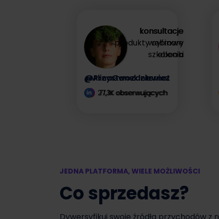
zysk
konsultacje
konsultacje
produkty cyfrowe
webinary
Zyskaj więcej
szkolenia
ebooki
@AlinaGwozdziewicz
@PrzystanekInternet
27,1K obserwujących
71,3K obserwujących
JEDNA PLATFORMA, WIELE MOŻLIWOŚCI
Co sprzedasz?
Dywersyfikuj swoje źródła przychodów z 