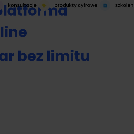
platforma
konsultacje
produkty cyfrowe
szkolen
line
ar bez limitu
 autopilocie
produkt cyfrowy 