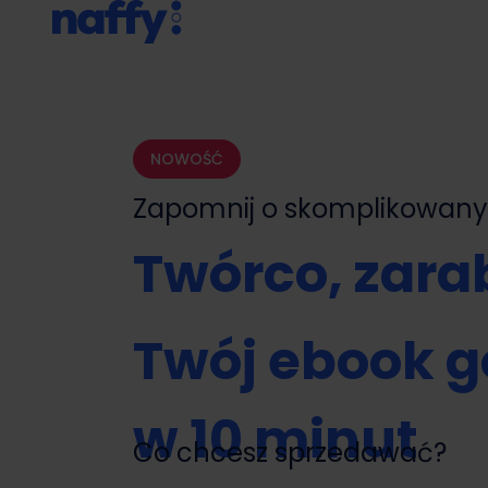
NOWOŚĆ
Zapomnij o skomplikowa
Twórco, zarab
Twój ebook g
w 10 minut
Co chcesz sprzedawać?