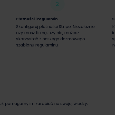
2
Płatności i regulamin
S
Skonfiguruj płatności Stripe. Niezależnie
K
e
czy masz firmę, czy nie, możesz
i
skorzystać z naszego darmowego
s
szablonu regulaminu.
n
jak pomagamy im zarabiać na swojej wiedzy.