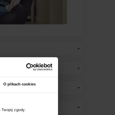
O plikach cookies
w i opłat stałych.
 Twojej zgody.