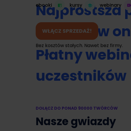
Najprostsza 
ebooki
kursy
webinary
do kursów on
WŁĄCZ SPRZEDAŻ!
Bez kosztów stałych. Nawet bez firmy.
Płatny webin
uczestników
Umawianie na
DOŁĄCZ DO PONAD 90000 TWÓRCÓW
Zamień swój 
Nasze gwiazdy