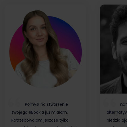
Pomysł na stworzenie
naf
swojego eBook’a już miałam.
alternaty
Potrzebowałam jeszcze tylko
niedziałaj