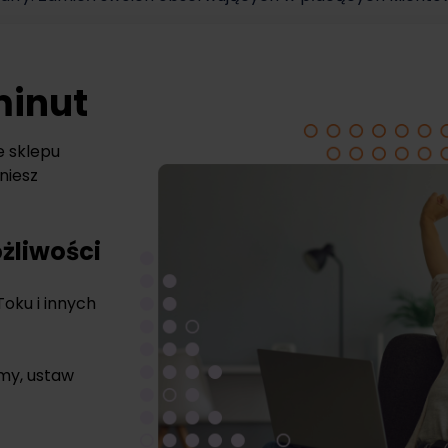
minut
e sklepu
niesz
żliwości
Toku i innych
rmy, ustaw