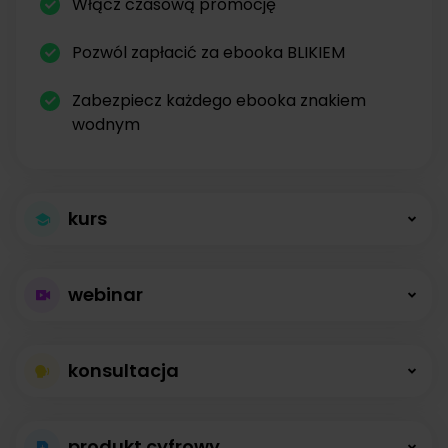
Włącz czasową promocję
Pozwól zapłacić za ebooka BLIKIEM
Zabezpiecz każdego ebooka znakiem
wodnym
kurs
Większa sprzedaż
webinar
kursów
Płatne webinary
Kursy online z modułami, lekcjami, nagraniami i
konsultacja
bez limitów
opisami dostępne od zaraz.
Konsultacje na
Prowadź wydarzenia na żywo i sprzedawaj
produkt cyfrowy