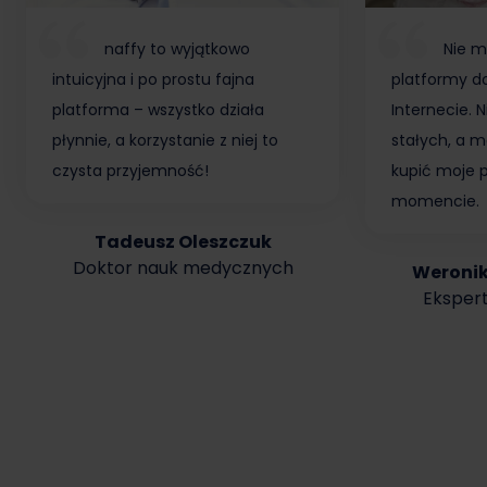
naffy to wyjątkowo
Nie m
intuicyjna i po prostu fajna
platformy do
platforma – wszystko działa
Internecie.
płynnie, a korzystanie z niej to
stałych, a m
czysta przyjemność!
kupić moje 
momencie.
Tadeusz Oleszczuk
Doktor nauk medycznych
Weroni
Ekspert