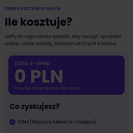
ZERO KOSZTÓW STAŁYCH
Ile kosztuje?
naffy to najprostszy sposób, aby zacząć sprzedaż
online. Jasne zasady, żadnych ukrytych kosztów.
Załóż e-sklep
0 PLN
Prowizja od sprzedaży: 6% netto
Co zyskujesz?
CRM (Wszyscy klienci w 1 miejscu)