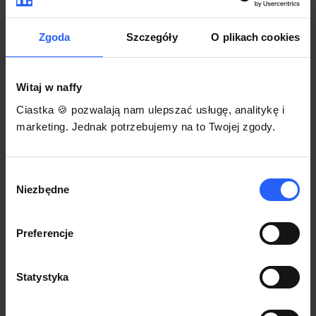
darmowego szablonu regulaminu.
Korzystaj na dowolnym urządzeniu z
Pozwól zapłacić za voucher BLIKIEM
przeglądarką Chrome
Zgoda
Szczegóły
O plikach cookies
Włącz czasową promocję
3
Witaj w naffy
Sprzedaż
Ciastka 🍪 pozwalają nam ulepszać usługę, analitykę i
Każdy produkt w naffy ma swój indywidualny link.
marketing. Jednak potrzebujemy na to Twojej zgody.
Udostępnij go swojej społeczności. Ty decydujesz,
gdzie się nim podzielisz z odbiorcami.
Wybór
Niezbędne
zgody
Preferencje
Statystyka
POZNAJ OPINIE