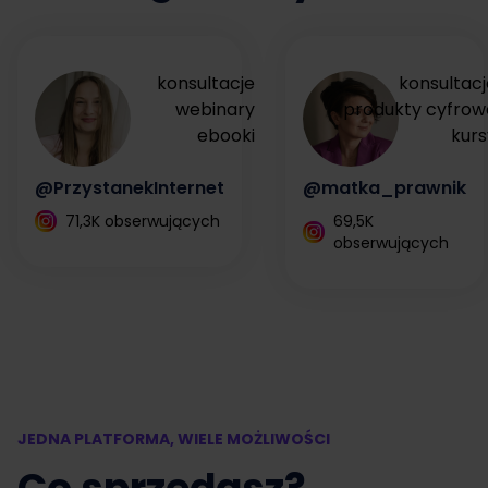
konsultacje
konsultacj
webinary
produkty cyfrow
ebooki
kurs
@PrzystanekInternet
@matka_prawnik
71,3K obserwujących
69,5K
obserwujących
JEDNA PLATFORMA, WIELE MOŻLIWOŚCI