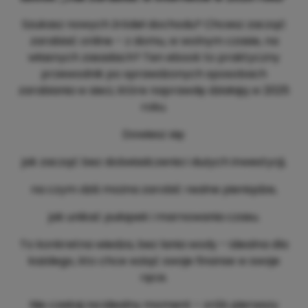
Szukasz nowych źródeł dochodu? Chcesz zacząć
zarabiać online – z domu, w wolnym czasie, na
własnych zasadach? Ten ebook to praktyczny
przewodnik po sprawdzonych sposobach
zarabiania w sieci, które naprawdę działają w 2025
roku.
Dowiesz się:
jak zacząć bez doświadczenia i dużych inwestycji,
na czym dziś można zarobić realne pieniądze,
jak unikać pułapek i marnowania czasu.
To konkretna wiedza, bez lania wody – idealna dla
każdego, kto chce wziąć swoje finanse w swoje
ręce.
Nie czekaj na idealny moment – zrób pierwszy