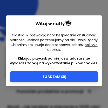
👋
Witaj w
naffy
Ciastka 🍪 pozwalają nam bezpiecznie obsługiwać
płatności. Jednak potrzebujemy na nie Twojej zgody.
Chronimy też Twoje dane osobowe, zobacz
politykę
10 sposobów zarabiania w
cookies
.
internecie 2025
Klikając przycisk poniżej oświadczasz, że
wyrażasz zgodę na wykorzystanie plików cookies.
E-book - DAVOS
26,99 zł
29,99 zł
ZGADZAM SIĘ
Najniższa cena z ostatnich 30 dni przed
obniżką: 29,99 zł
Pozostało produktów w promocji:
10
10
Ebook: „Jak zarabiać w internecie w 2025 roku”