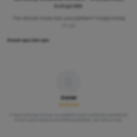
krok już dziś.
Ten ebook może być początkiem Twojej nowej
drogi!
Rozwiń opis
Zwiń opis
Daniel
E-book otworzył mi oczy na zupełnie nowe możliwości zarabiania!
Prosto wytłumaczone, konkretne przykłady i zero lania wody.