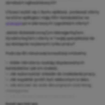
serwisach ogłoszeniowych?
Chcesz wybić się z tłumu aplikacji , ponieważ oferty
na które aplikujesz mają 100+ kandydatów na
pracuj.pl
już w pierwszych tygodniach oferty?
Jesteś doświadczoną/ym Managerką/em,
Dyrektorką/em i oferty w Twojej specjalizacji nie
są dostępne na jawnym rynku pracy?
Podczas 60 minutowej konsultacji omówimy:
✨ Gdzie rekruterzy szukają dopasowanych
kandydatów i jak ich znaleźć,
✨ Jak wykorzystać LinkedIn do znalezienia pracy,
✨ Jak wypełnić profil i być widocznym w sieci,
✨ Jak dotrzeć do osób decyzyjnych czyli hiring
managerów,
✨ Jak budować relacje z rekruterami.
Rozwiń opis
Zwiń opis