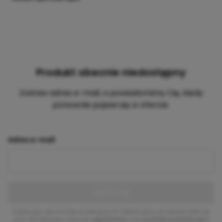
Produkt obecnie niedostępny
Zostaw adres e-mail, a powiadomimy Cię, kiedy
ponownie pojawi się w ofercie.
Adres e-mail
ZAPISZ SIĘ
Zapisując się na listę oczekujących deklarujesz, że zapoznałeś się
oraz akceptujesz warunki
regulaminu
oraz
polityki prywatności
.