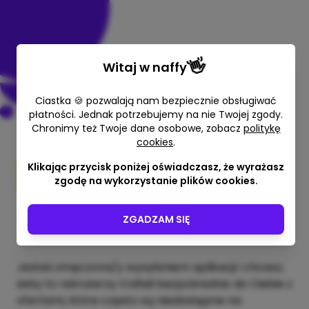
👋
Witaj w
naffy
Ciastka 🍪 pozwalają nam bezpiecznie obsługiwać
płatności. Jednak potrzebujemy na nie Twojej zgody.
Chronimy też Twoje dane osobowe, zobacz
politykę
Konsultacja "Daj się znaleźć
cookies
.
rekruterom"
Klikając przycisk poniżej oświadczasz, że wyrażasz
zgodę na wykorzystanie plików cookies.
Agnieszka Czarnołęcka I
Rekruterka I HR Manager
60 min
ZGADZAM SIĘ
246,00 zł
Jesteś zmęczona/y wysyłaniem aplikacji i chcesz,
żeby to rekruterzy trafiali bezpośrednio do Ciebie z
ofertami, które często są niedostępne na