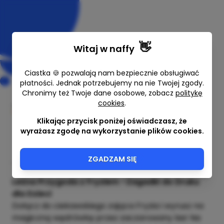
👋
Witaj w
naffy
Ciastka 🍪 pozwalają nam bezpiecznie obsługiwać
płatności. Jednak potrzebujemy na nie Twojej zgody.
Chronimy też Twoje dane osobowe, zobacz
politykę
Tajemnica leśnego kodu
cookies
.
Programowanie dziecinnie proste
Klikając przycisk poniżej oświadczasz, że
wyrażasz zgodę na wykorzystanie plików cookies.
15,00 zł
20,00 zł
Najniższa cena z ostatnich 30 dni przed
ZGADZAM SIĘ
obniżką: 20,00 zł
Leśna Przygoda z Fryziem –Zagadki do Druku
dla Dzieci
Dołącz do ciekawskiego zająca Fryzia i wyrusz na
magiczną wędrówkę przez zaczarowany las! Na