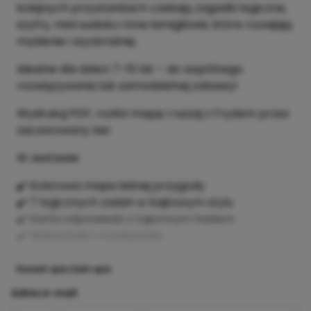
kolejnych przystankach czekają zagadki logiczne,
szyfry, mini sudoku i inne łamigłówki, które rozwijają
myślenie i wyobraźnię.
Idealne dla dzieci 7–10 lat – do wspólnego
rozwiązywania lub samodzielnej zabawy!
Wydrukuj PDF, rozłóż mapę i ruszaj z Fryziem przez
zaczarowany las!
W zestawie:
✔️ Kolorowa mapa leśnej przygody
✔️ 7 logicznych zadań w bajkowym stylu
✔️ Karta odpowiedzi z tajemnym hasłem
✔️ Wskazówki i rozwiązania
Rozwiń opis
Zwiń opis
Adres e-mail