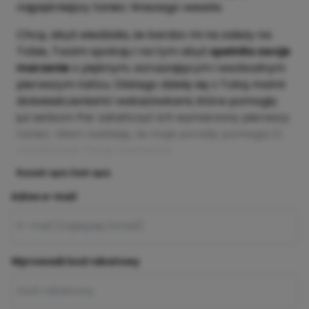
najpiękniejszy taniec Waszego wesela.
Chcę, abyś wiedziała, że bardzo mi na zależy na
Tobie, Twoim spokoju i na tym abyś
spełniła swoje
marzenie
o pięknym, wzruszającym i swobodnym
pierwszym tańcu. Dlatego dzielę się z Tobą moimi
doświadczeniami i wskazówkami, które pomogły
już setkom Par zatańczyć ich wymarzony pierwszy
taniec. Mam nadzieję, że moje porady pomogą Ci
zrealizować Twoje marzenia!
Rozwiń opis
Zwiń opis
Adres e-mail
Wprowadź kod rabatowy