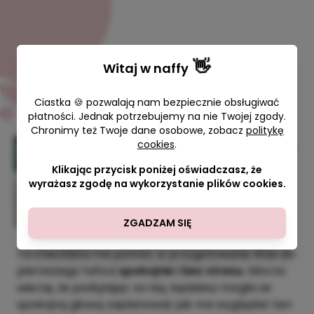
👋
Witaj w
naffy
Ciastka 🍪 pozwalają nam bezpiecznie obsługiwać
płatności. Jednak potrzebujemy na nie Twojej zgody.
Chronimy też Twoje dane osobowe, zobacz
politykę
cookies
.
Checklista - jak przygotować się
do pierwszego tańca
Klikając przycisk poniżej oświadczasz, że
wyrażasz zgodę na wykorzystanie plików cookies.
Agnieszka Płonka
99,00 zł
ZGADZAM SIĘ
Ta checklista ma pomóc w przygotowaniu Was do
pierwszego tańca
spokojnie i bez stresu.
Mocno
wierzę, że podążając za nią, będziesz mogła ze
spokojną głową zaplanować jak ma wyglądać ten