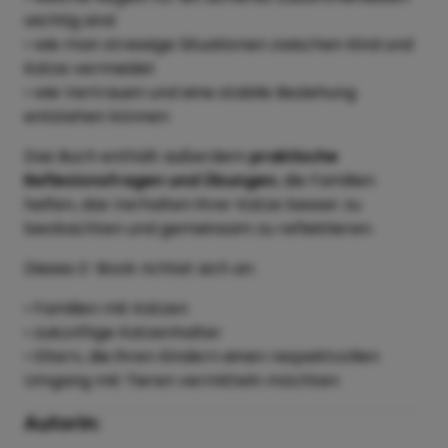
wichtig sind
• wie man stressige Situationen zwischen Kind und
Katze vermeidet
• wie Vertrauen und eine stabile Beziehung
entstehen können
Das Buch enthält außerdem
praktische
Reflexionsfragen und Übungen
, die Familien
helfen, das Verhalten ihrer Katze besser zu
beobachten und gemeinsam zu reflektieren.
Dieses E-Book richtet sich an:
• Familien mit Katzen
• zukünftige Katzenhalter
• Eltern, die ihren Kindern einen respektvollen
Umgang mit Tieren vermitteln möchten
Autorin: