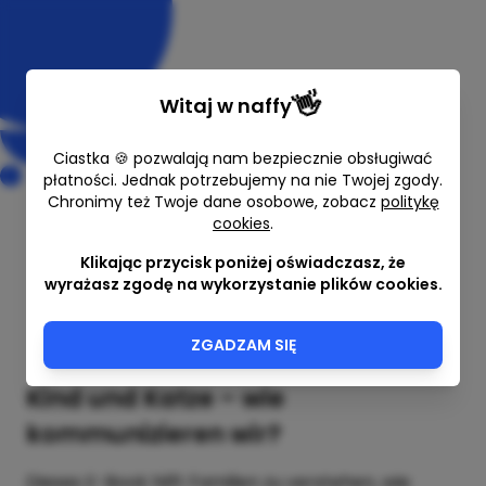
👋
Witaj w
naffy
Ciastka 🍪 pozwalają nam bezpiecznie obsługiwać
płatności. Jednak potrzebujemy na nie Twojej zgody.
Chronimy też Twoje dane osobowe, zobacz
politykę
cookies
.
Kind und Katze
Klikając przycisk poniżej oświadczasz, że
Agnieszka Piekarska
wyrażasz zgodę na wykorzystanie plików cookies.
9,30 €
ZGADZAM SIĘ
Kind und Katze – wie
kommunizieren wir?
Dieses E-Book hilft Familien zu verstehen, wie