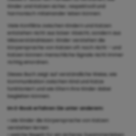
Kinder und Katzen sicher, respektvoll und
harmonisch miteinander leben können.
Viele Konflikte zwischen Kindern und Katzen
entstehen nicht aus böser Absicht, sondern aus
Missverständnissen. Kinder verstehen die
Körpersprache von Katzen oft noch nicht – und
Katzen können menschliche Signale nicht immer
richtig einordnen.
Dieses Buch zeigt auf verständliche Weise, wie
Kommunikation zwischen Kind und Katze
funktioniert und wie Eltern ihre Kinder dabei
begleiten können.
Im E-Book erfahren Sie unter anderem:
• wie Kinder die Körpersprache von Katzen
verstehen lernen
• welche Regeln für ein sicheres Zusammenleben