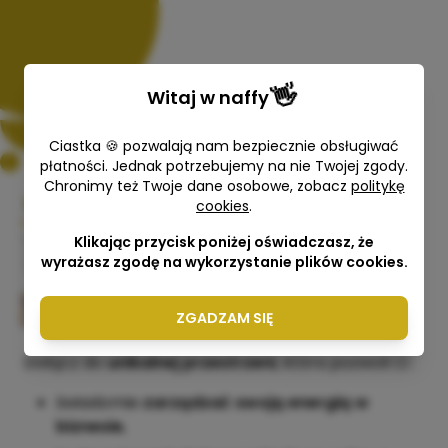
👋
Witaj w
naffy
Ciastka 🍪 pozwalają nam bezpiecznie obsługiwać
płatności. Jednak potrzebujemy na nie Twojej zgody.
Chronimy też Twoje dane osobowe, zobacz
politykę
cookies
.
CENTRUM MOCY SUKCESU I
Klikając przycisk poniżej oświadczasz, że
DOBROSTANU
wyrażasz zgodę na wykorzystanie plików cookies.
Aleksandra J.Spunda
ZGADZAM SIĘ
Dołącz do
unikalnej przestrzeni
, która pozwoli Ci :
świadomie
zarządzać swoją energią w
biznesie
,