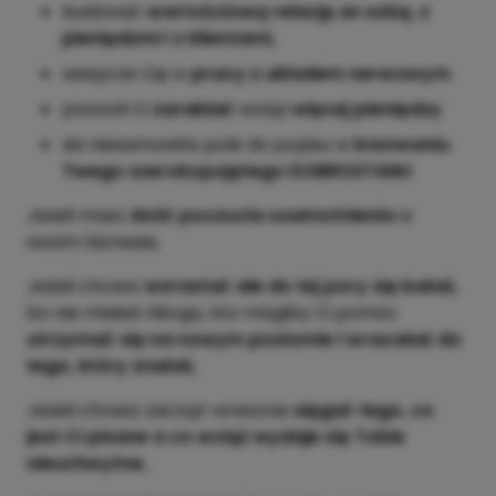
budować
wartościową relację ze sobą, z
pieniędzmi i z klientami,
wesprze Cię w
pracy z układem nerwowym
pozwoli Ci
zarabiać
wciąż
więcej pieniędzy
da niesamowite pole do popisu w
kreowaniu
Twego szerokopojętego DOBROSTANU
Jeżeli masz
dość poczucia osamotnienia
w
swoim biznesie,
Jeżeli chcesz
wzrastać ale do tej pory się bałaś,
bo nie miałaś nikogo, kto mógłby Ci pomóc
utrzymać się na nowym poziomie i wracałaś do
tego, który znałaś,
Jeżeli chcesz zacząć wreszcie
sięgać tego, co
jest Ci pisane a co wciąż wydaje się Tobie
nieuchwytne,