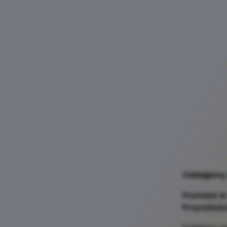
Oddajemy 
Poznasz w 
Przyszłośc