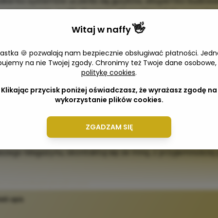
 hakerka systemów uczenia się języków, ekspertka budowa
 instagramie, grafik disagner, ekspertka od str www i br
alnej asysty z naciskiem na systemy automatyzacji na SoM
👋
Witaj w
naffy
iemy bardzo mocno w rozwój, mental, świadomość i komp
iastka 🍪 pozwalają nam bezpiecznie obsługiwać płatności. Jedn
ym razem łączymy kompetencje miękkie wraz z konkretn
bujemy na nie Twojej zgody. Chronimy też Twoje dane osobowe,
. Obserwując rynki biznesowe widzę, jak ważne jest takie
politykę cookies
.
, dlatego wierzę, że zaprezentowane Ekspertki udzielą 
 na pytania, które być może wam się kłębiły w głowach al
Klikając przycisk poniżej oświadczasz, że wyrażasz zgodę na
wykorzystanie plików cookies.
okazji ich zadać ekspertom z doświadczeniem branżowym
przyjemnej lektury.
ZGADZAM SIĘ
ś Ekspertką w swojej branży i masz ochotę pojawić się w k
szego Magazynu, skontaktuj się ze mną, z przyjemności
a.j.spunda@gmail.com
wiń opis