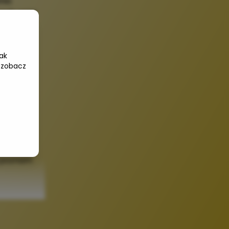
nia
andu oraz
e.
etencje
ak
ymi
 zobacz
Wam
e nie
.
olejnym
ą poznam