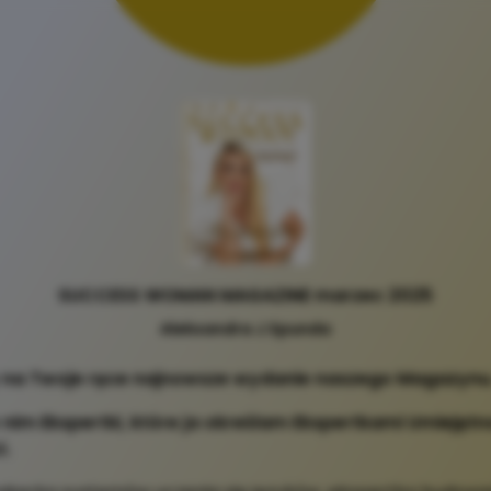
SUCCESS WOMAN MAGAZINE marzec 2025
Aleksandra J.Spunda
na Twoje ręce najnowsze wydanie naszego Magazynu
nim Ekspertki, które ja określam Ekspertkami Umiejętn
i.