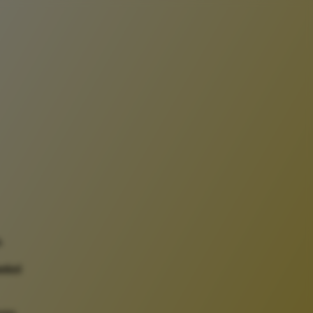
.
ości