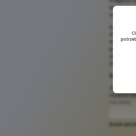
Poliglota,
biznesów na
ninja wirtu
Zwykle idz
C
miękkie. T
potrze
narzędziami
połączenie
odpowiedzi
miałyście 
Życzę Wam 
Jeśli jeste
wydaniu na
Cię bliżej:
aleksandr
Rozwiń opis
Z