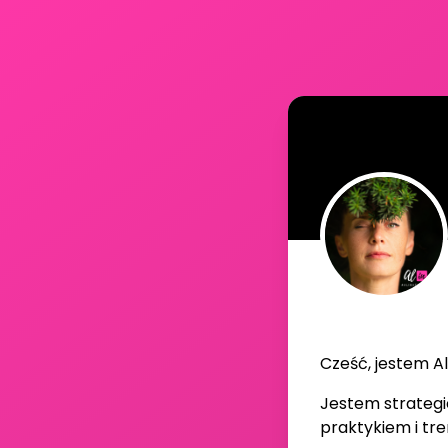
Cześć, jestem Al
Jestem strateg
praktykiem i t