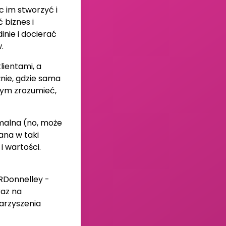
c im stworzyć i
 biznes i
inie i docierać
.
lientami, a
nie, gdzie sama
nym zrozumieć,
rmalna (no, może
ana w taki
i wartości.
RDonnelley -
raz na
arzyszenia