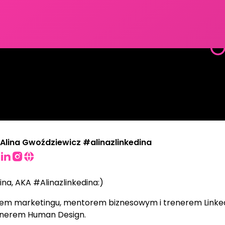
Alina Gwoździewicz #alinazlinkedina
ina, AKA #Alinazlinkedina:)
iem marketingu, mentorem biznesowym i trenerem Linked
renerem Human Design.