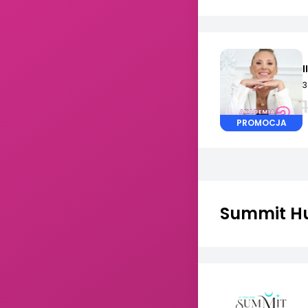
I
3
PROMOCJA
Summit Hu