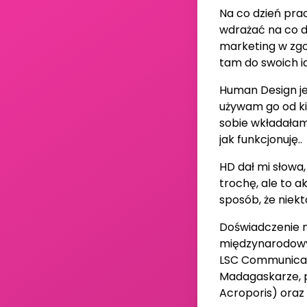
Na co dzień prac
wdrażać na co dz
marketing w zgod
tam do swoich id
Human Design je
używam go od ki
sobie wkładałam
jak funkcjonuję..
HD dał mi słowa
trochę, ale to a
sposób, że niekt
Doświadczenie
międzynarodowy
LSC Communicati
Madagaskarze, p
Acroporis) oraz