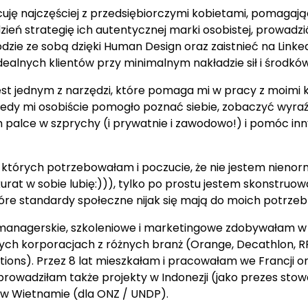
uję najczęściej z przedsiębiorczymi kobietami, pomagają
ień strategię ich autentycznej marki osobistej, prowadzić
zie ze sobą dzięki Human Design oraz zaistnieć na Linked
ealnych klientów przy minimalnym nakładzie sił i środków
st jednym z narzędzi, które pomaga mi w pracy z moimi k
edy mi osobiście pomogło poznać siebie, zobaczyć wyraź
 palce w szprychy (i prywatnie i zawodowo!) i pomóc in
, których potrzebowałam i poczucie, że nie jestem nieno
kurat w sobie lubię:))), tylko po prostu jestem skonstruow
óre standardy społeczne nijak się mają do moich potrzeb 
 managerskie, szkoleniowe i marketingowe zdobywałam w
ch korporacjach z różnych branż (Orange, Decathlon, R
ons). Przez 8 lat mieszkałam i pracowałam we Francji o
rowadziłam także projekty w Indonezji (jako prezes stow
 w Wietnamie (dla ONZ / UNDP).