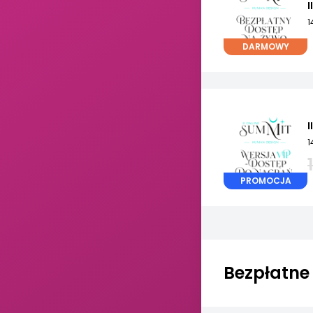
I
1
DARMOWY
I
1
PROMOCJA
Bezpłatne