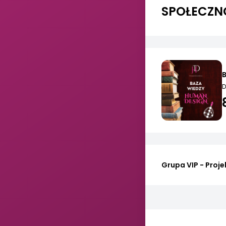
SPOŁECZNO
D
Grupa VIP - Proje