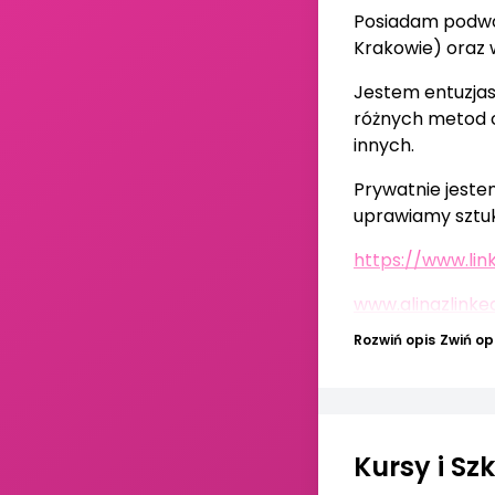
Posiadam podwó
Krakowie) oraz 
Jestem entuzjast
różnych metod c
innych.
Prywatnie jeste
uprawiamy sztuki
https://www.lin
www.alinazlinke
Rozwiń opis
Zwiń op
Kursy i S