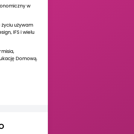
konomiczny w
i życiu używam
n, IFS i wielu
misia,
ukację Domową.
WO