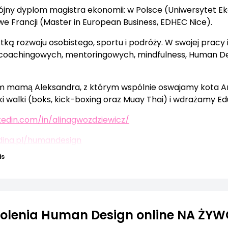
jny dyplom magistra ekonomii: w Polsce (Uniwersytet E
we Francji (Master in European Business, EDHEC Nice).
ką rozwoju osobistego, sportu i podróży. W swojej pracy 
oachingowych, mentoringowych, mindfulness, Human Desig
m mamą Aleksandra, z którym wspólnie oswajamy kota Ar
 walki (boks, kick-boxing oraz Muay Thai) i wdrażamy Ed
kedin.com/in/alinagwozdziewicz/
dina.pl/humandesign
is
zkolenia Human Design online NA ŻY