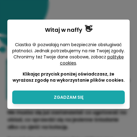
👋
Witaj w
naffy
Ciastka 🍪 pozwalają nam bezpiecznie obsługiwać
płatności. Jednak potrzebujemy na nie Twojej zgody.
Chronimy też Twoje dane osobowe, zobacz
politykę
Dieta 2000 kcal – Jesienne
cookies
.
wsparcie płodności
Klikając przycisk poniżej oświadczasz, że
wyrażasz zgodę na wykorzystanie plików cookies.
Anna Sternicka - Odżywiamy przyszłe
mamy
69,00 zł
ZGADZAM SIĘ
Nie musisz się już zastanawiać co ugotować na
obiad, co sprawdzi się na jesienne śniadanie
albo co zjeść na kolację.