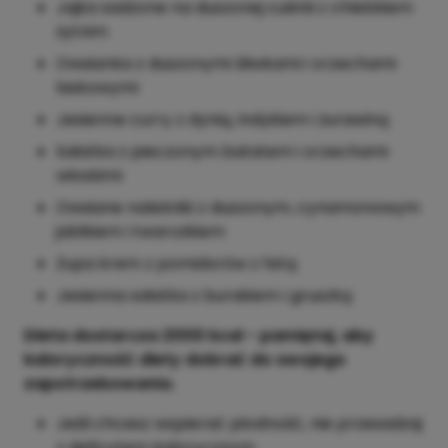
Jajka sadzone na duszonej cukinii z chlebkiem
żytnim
Owsianka z duszonymi śliwkami i orzechami
laskowymi
Jesienne curry z dynią, indykiem i żurawiną
Sałatka z pieczonym batatem i orzechami
włoskimi
Owsiane naleśniki z duszonym, cynamonowym
jabłkiem i twarożkiem
Zupa krem z pomidorów z fetą
Jesienna sałatka z burakiem i gruszką
Dieta dostarcza 2000 kcal - pamiętaj, aby
kaloryczność diety dobrać do swojego
zapotrzebowania.
Jeśli chcesz wspierać płodność, nie przesadzaj
z deficytem kalorycznym.