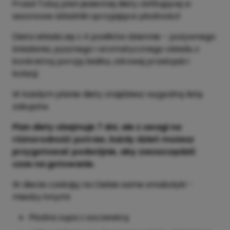
Przed Tobą plan jesiennej diety obfitującej w
sezonowe składniki sprzyjające płodności!
Dieta składa się z 4 posiłków dziennie - pożywnego
śniadania, pysznego i aromatycznego obiadu z
konkretną porcją białka, zdrowej przekąski i
kolacji.
W każdym planie diety znajdziesz wygodną listę
zakupów.
Plan diety obejmuje 7 dni, ale z uwagi na
różnorodność potraw, każdy dzień możesz
przygotować podwójnie, aby zaoszczędzić
czas na gotowanie.
W diecie czekają na Ciebie same smakołyki -
miedzy innymi:
Płodna zupa z soczewicą