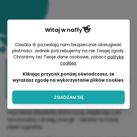
👋
Witaj w
naffy
Ciastka 🍪 pozwalają nam bezpiecznie obsługiwać
płatności. Jednak potrzebujemy na nie Twojej zgody.
Chronimy też Twoje dane osobowe, zobacz
politykę
Wytrawne śniadania -Zdrowie w
cookies
.
parze
Klikając przycisk poniżej oświadczasz, że
wyrażasz zgodę na wykorzystanie plików cookies.
Anna Sternicka - Odżywiamy przyszłe
mamy
39,00 zł
ZGADZAM SIĘ
Wytrawne śniadania, które sycą, wspierają cykl
hormonalny i dodają energii – idealne na każdy
dzień tygodnia.