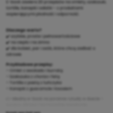
E-book zawiera 20 przepisów na omlety, szakszuki,
tortille, kanapki i sałatki – z produktami
wspierającymi płodność i odporność.
Dlaczego warto?
✔️ szybkie, proste i pełnowartościowe
✔️ na ciepło i na zimno
✔️ dla kobiet, par i osób, które chcą zadbać o
zdrowie
Przykładowe przepisy:
– Omlet z awokado i burratą
– Szakszuka z chorizo i fetą
– Tortilla z pastą z tuńczyka
– Kanapki z guacamole i łososiem
👉 Idealny e-book na poranne rytuały w duecie –
sycąco, zdrowo i hormonalnie świadomie.
Rozwiń opis
Zwiń opis