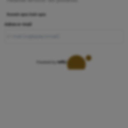
realnie wrócić do pisania.
Rozwiń opis
Zwiń opis
Adres e-mail
Powered by