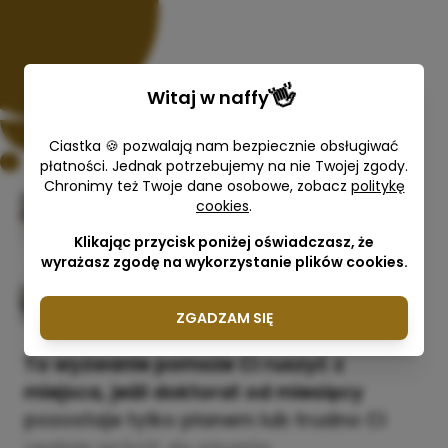
👋
Witaj w
naffy
Ciastka 🍪 pozwalają nam bezpiecznie obsługiwać
płatności. Jednak potrzebujemy na nie Twojej zgody.
Chronimy też Twoje dane osobowe, zobacz
politykę
cookies
.
21-dniowe wyzwanie
Klikając przycisk poniżej oświadczasz, że
Anna Mazurek
wyrażasz zgodę na wykorzystanie plików cookies.
159,00 zł
ZGADZAM SIĘ
To wyzwanie pomoże Ci ruszyć z
miejsca, jeśli doktorat od miesięcy
pozostaje tylko planem lub trudno Ci