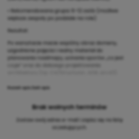
• Rekomendowana grupa: 6–12 osób (możliwe
większe zespoły po podziale na role)
Rezultat:
Po warsztacie macie wspólny obraz domeny,
uzgodnione pojęcia i realny materiał do
planowania roadmapy, ucinania sporów „co jest
czyje” oraz do dalszego projektowania
architektury (np. C4/Structurizr, ADR, arc42).
Rozwiń opis
Zwiń opis
Brak wolnych terminów
Zostaw swój adres e-mail i zapisz się na listę
oczekujących.