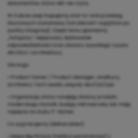
dokumentów, które nikt nie czyta.
W trakcie sesji mapujemy end-to-end przebieg
kluczowych scenariuszy (od zdarzeń i wyjątków po
punkty integracji). Dzięki temu ujawniamy
„hotspoty”, niejasności, dublowanie
odpowiedzialności oraz obszary wysokiego ryzyka
dla SDLC i architektury.
Dla kogo:
• Product Owner / Product Manager, analitycy,
architekci, Tech Leadzi, zespoły dev/QA/ops
• Organizacje, które rozwijają złożony produkt,
modernizują monolit, budują mikroserwisy lub mają
napięcia na styku IT–biznes
Co wypracujemy (deliverables):
• Mapa Big Picture (tablica warsztatowa) z