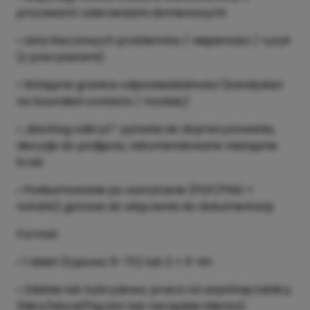
procesami i zdarzeniami domenowymi
• Lista kluczowych problemów / niejasności / ryzyk
(z priorytetami)
• Wstępne granice odpowiedzialności (kandydaci
na bounded contexts / moduły)
• „Backlog odkryć”: pytania do doprecyzowania,
decyzje do podjęcia, rekomendowane następne
kroki
• Podsumowanie po warsztacie (PDF/PNG +
notatki) gotowe do włączenia do dokumentacji
Format:
• 1 dzień (typowo 5–7h) lub 2 × 3–4h
• Zdalnie lub hybrydowo; praca na wspólnej tablicy
(Miro/Mural/FigJam lub narzędzie klienta)