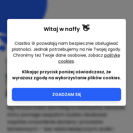
👋
Witaj w
naffy
Ciastka 🍪 pozwalają nam bezpiecznie obsługiwać
płatności. Jednak potrzebujemy na nie Twojej zgody.
Chronimy też Twoje dane osobowe, zobacz
politykę
cookies
.
Big Picture Event Storming
Klikając przycisk poniżej oświadczasz, że
Arkadiusz Wróbel
wyrażasz zgodę na wykorzystanie plików cookies.
5000,00 zł
ZGADZAM SIĘ
Big Picture Event Storming to intensywny warsztat,
który pomaga zespołom szybko zbudować
wspólne zrozumienie domeny i procesów
biznesowych — bez wielomiesięcznych analiz i