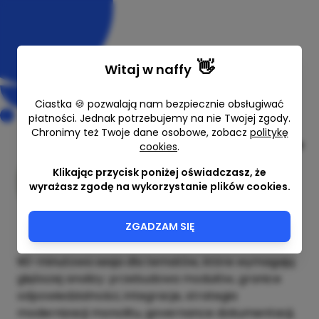
👋
Witaj w
naffy
Ciastka 🍪 pozwalają nam bezpiecznie obsługiwać
płatności. Jednak potrzebujemy na nie Twojej zgody.
Chronimy też Twoje dane osobowe, zobacz
politykę
SDLC & Architecture Deep Dive
cookies
.
(90 min)
Klikając przycisk poniżej oświadczasz, że
wyrażasz zgodę na wykorzystanie plików cookies.
Arkadiusz Wróbel
90 min
1800,00 zł
ZGADZAM SIĘ
90-minutowa sesja dla tematów, które wymagają
głębszej analizy: przebudowa modułów, granice
odpowiedzialności, integracje, strategia
modernizacji monolitu, governance dokumentacji,