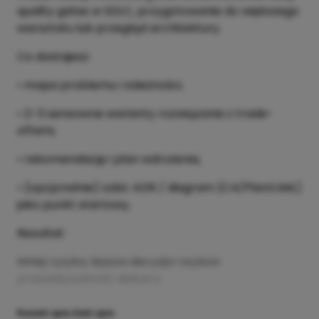
quality gates w SDLC, przygotowanie do większego
warsztatu lub przegląd architektury.
Co dostajesz:
• mapa problemu i zależności,
• 2–3 sensowne warianty rozwiązania z trade-
offami,
• rekomendację i plan wdrożenia,
• (opcjonalnie) szkic ADR / diagram (C4/PlantUML)
jako punkt startowy.
Rezultat:
Mniej ryzyka, lepsza decyzja i wyższa
przewidywalność delivery.
Rozwiń opis
Zwiń opis