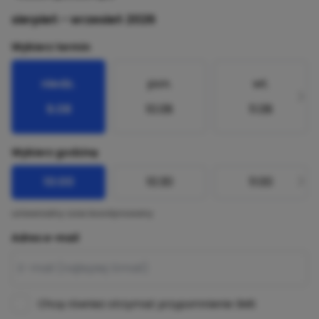
sierpień - wrzesień 2026
Wybierz termin
niedz.
pon.
wt.
9.08
10.08
11.08
Wybierz godzinę
10:00
10:30
11:00
uniwersalny czas koordynowany
Adres e-mail
Chcę również otrzymać przypomnienie SMS