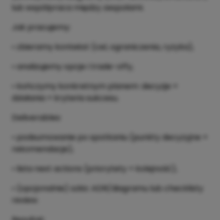
lub współpraca między zespołami.
Jak pracujemy:
• zbieramy kontekst (cel, ograniczenia, ryzyka),
• analizujemy opcje i trade-offy,
• kończymy konkretnym planem: decyzje +
działania + kryteria sukcesu.
Deliverables:
• podsumowanie po spotkaniu (punkty decyzyjne +
rekomendacje),
• lista next actions (priorytety + kolejność),
• (opcjonalnie) szkic ADR/diagramu lub checklisty
review.
Rezultat: