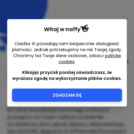
👋
Witaj w
naffy
Ciastka 🍪 pozwalają nam bezpiecznie obsługiwać
płatności. Jednak potrzebujemy na nie Twojej zgody.
Chronimy też Twoje dane osobowe, zobacz
politykę
SDLC & Architecture Mentoring
cookies
.
(60 min)
Klikając przycisk poniżej oświadczasz, że
wyrażasz zgodę na wykorzystanie plików cookies.
Arkadiusz Wróbel
60 min
1200,00 zł
ZGADZAM SIĘ
60 minut konsultacji/mentoringu, w których
pracujemy na Twoim realnym problemie:
architektura, SDLC, jakość delivery, dokumentacja
(arc42/ADR), diagramy (C4/PlantUML/Structurizr)