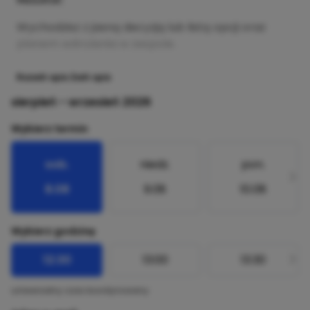
Wychodzisz z jasną decyzją lub listą opcji oraz
planem wdrożenia w zespole.
Rozwiń opis
Zwiń opis
sierpień - wrzesień 2026
Wybierz termin
sob.
niedz.
pon.
8.08
9.08
10.08
Wybierz godzinę
12:30
13:00
13:30
uniwersalny czas koordynowany