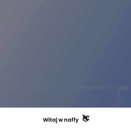
👋
Witaj w
naffy