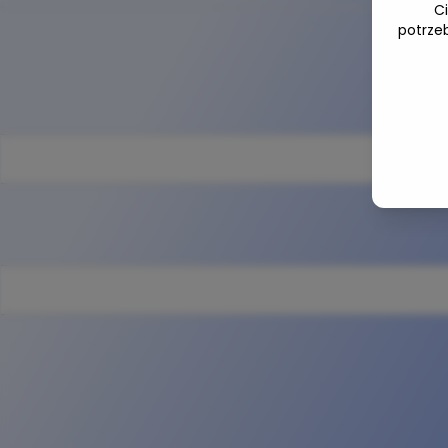
C
potrze