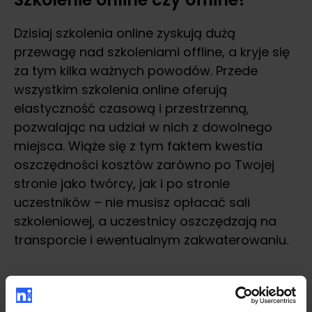
Dzisiaj szkolenia online zyskują dużą
przewagę nad szkoleniami offline, a kryje się
za tym kilka ważnych powodów. Przede
wszystkim szkolenia online oferują
elastyczność czasową i przestrzenną,
pozwalając na udział w nich z dowolnego
miejsca. Wiąże się z tym faktem kwestia
oszczędności kosztów zarówno po Twojej
stronie jako twórcy, jak i po stronie
uczestników – nie musisz opłacać sali
szkoleniowej, a uczestnicy oszczędzają na
transporcie i ewentualnym zakwaterowaniu.
Mogłoby się wydawać, że to szkolenia offline
zapewniają bardziej bezpośrednią interakcję