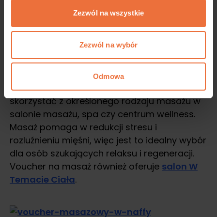
Zezwól na wszystkie
Zezwól na wybór
Masażowe
Odmowa
Posiadasz vouchera masażowego może
skorzystać z określonego rodzaju masażu w
salonie masażu, spa czy centrum wellness.
Masaż pomaga w redukcji stresu i
rozluźnieniu mięśni, więc jest to idealny wybór
dla osób szukających relaksu i regeneracji.
Voucher na masaż również oferuje
salon W
Temacie Ciała
.