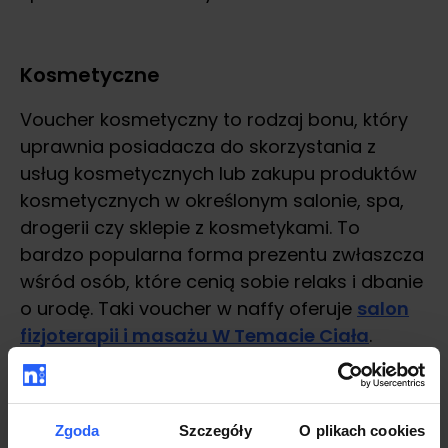
Kosmetyczne
Voucher kosmetyczny to rodzaj bonu, który
uprawnia posiadacza do skorzystania z
usług kosmetycznych lub zakupu produktów
kosmetycznych w określonym salonie, spa,
drogerii czy sklepie z kosmetykami. To
bardzo popularna forma prezentu zwłaszcza
wśród osób, które cenią sobie relaks i dbanie
o urodę. Taki voucher w naffy oferuje
salon
fizjoterapii i masażu W Temacie Ciała
.
Zgoda
Szczegóły
O plikach cookies