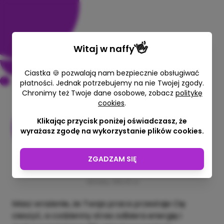
👋
Witaj w
naffy
Ciastka 🍪 pozwalają nam bezpiecznie obsługiwać
płatności. Jednak potrzebujemy na nie Twojej zgody.
Chronimy też Twoje dane osobowe, zobacz
politykę
Diagnoza wypalenia
cookies
.
zawodowego
Klikając przycisk poniżej oświadczasz, że
wyrażasz zgodę na wykorzystanie plików cookies.
Aleksandra Kulga
90 min
ZGADZAM SIĘ
330,00 zł
380,00 zł
Najniższa cena z ostatnich 30 dni przed
obniżką: 380,00 zł
Masz wrażenie, że Twoja praca przestaje Cię
cieszyć, a codzienny stres odbiera energię i