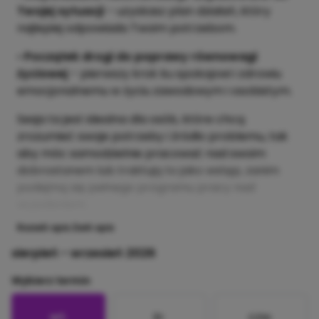
Twojej sytuacji
– uzyskasz plan działań, który
najlepiej odpowiada Twoim potrzebom.
•
Początek drogi do poprawy równowagi
życiowej
– pierwszy krok ku spokojowi i zdrowiu
emocjonalnemu w życiu zawodowym i osobistym.
Sesja ta jest idealna dla osób, które chcą
zrozumieć swoje potrzeby i źródło problemu, tak
aby móc samodzielnie pracować nad swoim
dobrostanem lub traktują to jako wstęp, zanim
podejmą się pełnego programu pracy nad
wypaleniem.
Rozwiń opis
Zwiń opis
sierpień - wrzesień 2026
Wybierz termin
wt.
śr.
czw.