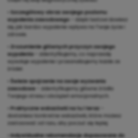
•
Szczegółowy obraz swojego poziomu
wypalenia zawodowego
– dzięki testowi dowiesz
się, jak bardzo wypalenie wpływa na Twoje życie i
zdrowie.
•
Zrozumienie głównych
przyczyn swojego
wypalenia
– zidentyfikujemy, co naprawdę
wywołuje wypalenie i przeanalizujemy każde ze
źródeł.
•
Świeże spojrzenie na swoje wyzwania
zawodowe
– zidentyfikujemy główne źródła
Twojego stresu i obciążeń emocjonalnych.
•
Praktyczne wskazówki na tu i teraz
–
dostaniesz konkretne wskazówki, które możesz
zastosować od razu, aby poczuć się lepiej.
•
Indywidualne rekomendacje dopasowane do