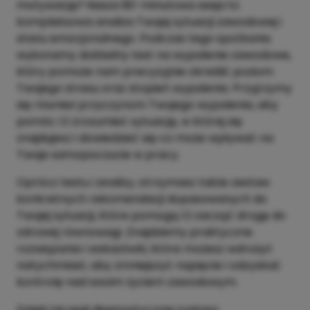
motywację? Nasza 90-minutowa sesja to
kompleksowa analiza Twojej sytuacji zawodowej i
stanu emocjonalnego. Podczas tego spotkania
wykonamy dokładny test na wypalenie zawodowe,
który pomoże nam precyzyjnie określić poziom
Twojego stresu oraz stopień wypalenia. Przyjrzymy
się również przyczynom Twojego wypalenia, aby
pomóc Ci zrozumieć sytuację, w której się
znajdujesz i dowiedzieć się co może wpływać na
Twoje samopoczucie w pracy.
Oprócz testu i analizy, otrzymasz także zestaw
konkretnych rekomendacji dopasowanych do
Twojej sytuacji, które pomogą Ci zacząć drogę do
zdrowej równowagi. Znajdziemy praktyczne
rozwiązania i wskazówki, które możesz wdrożyć
natychmiast, aby zmniejszyć napięcie i odzyskać
kontrolę nad swoim życiem zawodowym.
Dzięki tej sesji diagnostycznej zyskasz: