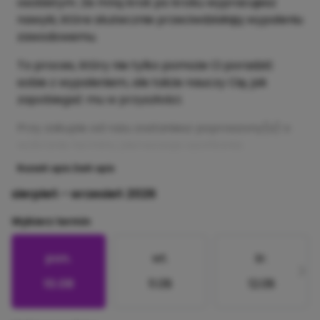
osobistym. Ze mną krok po kroku wypracujesz
nawyki, które skutecznie przeciwdziałają wypaleniu
zawodowemu.
To proces, który nie tylko pomoże Ci poradzić
sobie z wypaleniem, ale także nauczy Cię, jak
zapobiegać mu w przyszłości.
Przy zakupie od razu zostaniesz poproszony(a) o
wybranie terminu pierwszego spotkania.
Rozwiń opis
Zwiń opis
sierpień - wrzesień 2026
Wybierz termin
pon.
wt.
śr.
10.08
11.08
12.08