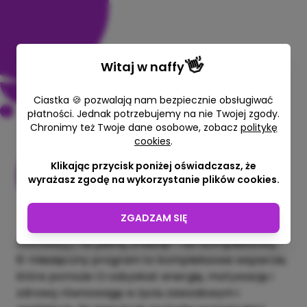
👋
Witaj w
naffy
Ciastka 🍪 pozwalają nam bezpiecznie obsługiwać
płatności. Jednak potrzebujemy na nie Twojej zgody.
Chronimy też Twoje dane osobowe, zobacz
politykę
cookies
.
Proces antywypaleniowy
Klikając przycisk poniżej oświadczasz, że
Aleksandra Kulga
wyrażasz zgodę na wykorzystanie plików cookies.
90 min
3000,00 zł
ZGADZAM SIĘ
Gotowa(y) na pełną zmianę? Ten kompleksowy,
6-miesięczny program to kompleksowe wsparcie,
które pomoże Ci odzyskać energię, motywację i
zdrową równowagę w życiu zawodowym i