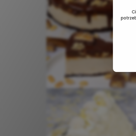
C
potrze