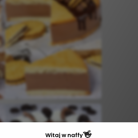
👋
Witaj w
naffy