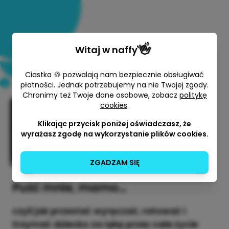
👋
Witaj w
naffy
Ciastka 🍪 pozwalają nam bezpiecznie obsługiwać
płatności. Jednak potrzebujemy na nie Twojej zgody.
Chronimy też Twoje dane osobowe, zobacz
politykę
cookies
.
Puść mnie, mamo
Klikając przycisk poniżej oświadczasz, że
Celina Maria Niwald
wyrażasz zgodę na wykorzystanie plików cookies.
39,00 zł
ZGADZAM SIĘ
Puść mnie, mamo…
czyli jak przestać wyręczać, ratować i
trzymać dziecko za rękę przez całe życie