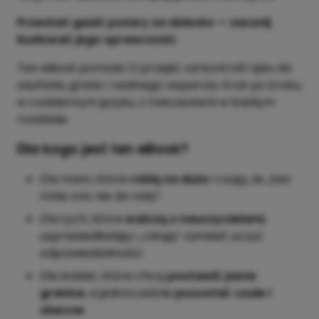
Przestań gasić pożary za dziecko — zacznij
budować jego sprawczość.
Ten eBook pomoże Ci przejść od kontroli i lęku do
zaufania, granic i realnego wsparcia. Krok po kroku,
w codziennym języku, z ćwiczeniami w każdym
rozdziale.
Dla kogo jest ten eBook?
Dla mam, które
robią za dużo
i czują, że „bez
mnie ono nie da rady”.
Dla tych, które
walczą z nauczycielami
,
usprawiedliwiają i „ratują” zamiast uczyć
odpowiedzialności.
Dla kobiet, które chcą
postawić jasne
granice
, a jednocześnie
pozostać czułe i
obecne
.