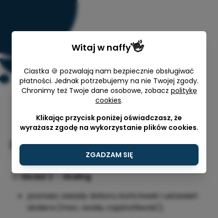
👋
Witaj w
naffy
Ciastka 🍪 pozwalają nam bezpiecznie obsługiwać
płatności. Jednak potrzebujemy na nie Twojej zgody.
Chronimy też Twoje dane osobowe, zobacz
politykę
cookies
.
System skutecznej higienizacji -
Moduł 2 - Mistrzowski skaling
Klikając przycisk poniżej oświadczasz, że
wyrażasz zgodę na wykorzystanie plików cookies.
Danuta Rozmarynowska
250,00 zł
ZGADZAM SIĘ
🦷
Moduł 2 – Skaling
poznasz zasady doboru końcówek i ustawień
skalera (moc, woda, częstotliwość),