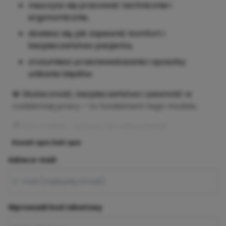
nauczysz się pracować technicznie i
ergonomicznie,
dowiesz się, jak zapewnić komfort i
bezpieczeństwo pacjenta,
zrozumiesz przeciwwskazania i sposoby
unikania błędów.
💎 Skuteczność, bezpieczeństwo i pewność w
codziennej pracy – to fundament tego modułu.
🎥 Kurs online – gotowy do odtworzenia
Rozwiń opis
Zwiń opis
Adres e-mail
Wprowadź kod rabatowy