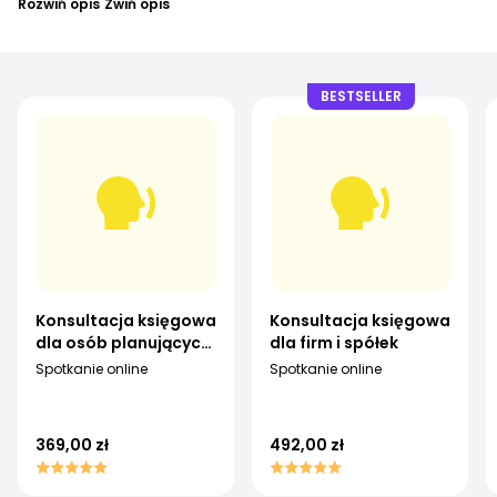
Rozwiń opis
Zwiń opis
BESTSELLER
Konsultacja księgowa
Konsultacja księgowa
dla osób planujących
dla firm i spółek
lub prowadzących
Spotkanie online
Spotkanie online
biznes
369,00 zł
492,00 zł