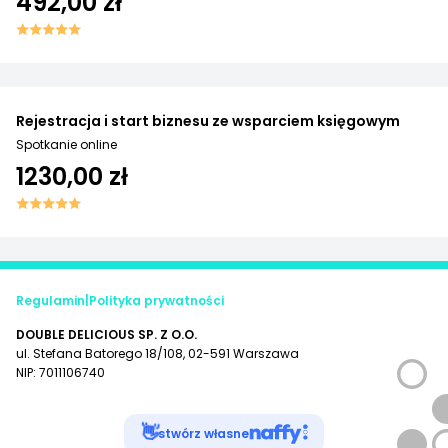
492,00 zł
Rejestracja i start biznesu ze wsparciem księgowym
Spotkanie online
1230,00 zł
Regulamin
|
Polityka prywatności
DOUBLE DELICIOUS SP. Z O.O.
ul. Stefana Batorego 18/108, 02-591 Warszawa
NIP: 7011106740
👋
stwórz własne