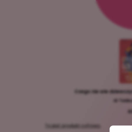
Czego nie wie dziewczyn
dr Tade
4
To jest produkt cyfrowy.