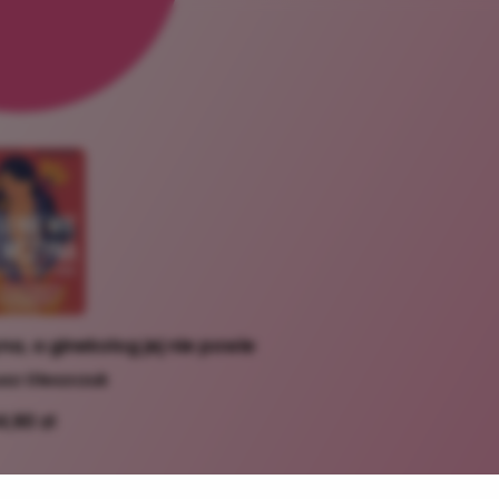
a, a ginekolog jej nie powie
usz Oleszczuk
4,90 zł