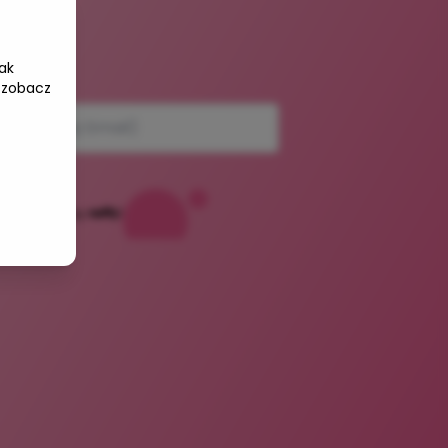
ak
e-mail
 zobacz
Powered by