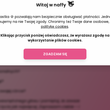
👋
letnim doświadczeniem i autor
Witaj w
naffy
 co dzieje się z ciałem, hormonami i
słego życia.
iastka 🍪 pozwalają nam bezpiecznie obsługiwać płatności. Jedn
Adres 
bujemy na nie Twojej zgody. Chronimy też Twoje dane osobowe,
wój dobrostan?
politykę cookies
.
Klikając przycisk poniżej oświadczasz, że wyrażasz zgodę na
wykorzystanie plików cookies.
ZGADZAM SIĘ
ty u ginekologa oraz jakie badania należy
monalnych?
ę?
swojej córce?
wewnętrznego głosu i pamiętaj, że zawsze
 życia jak najwięcej. Zapraszam ciebie – i