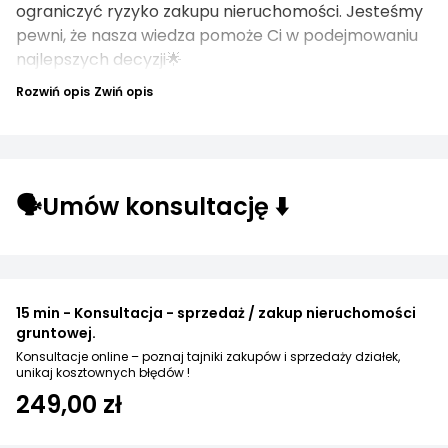
ograniczyć ryzyko zakupu nieruchomości. Jesteśmy
pewni, że nasza wiedza pomoże Ci w podejmowaniu
najlepszych decyzji🌟
Rozwiń opis
Zwiń opis
🗣️Umów konsultację ⬇️
15 min - Konsultacja - sprzedaż / zakup nieruchomości
gruntowej.
Konsultacje online – poznaj tajniki zakupów i sprzedaży działek,
unikaj kosztownych błędów !
249,00 zł