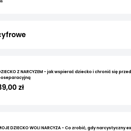
is
cyfrowe
ZIECKO Z NARCYZEM - jak wspierać dziecko i chronić się prz
poseparacyjną
39,00 zł
OJE DZIECKO WOLI NARCYZA - Co zrobić, gdy narcystyczny e