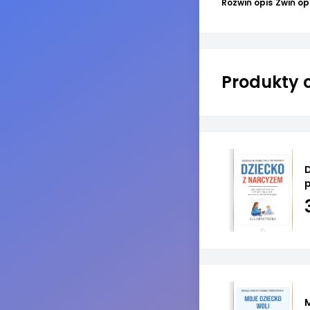
Rozwiń opis
Zwiń op
Produkty 
D
M