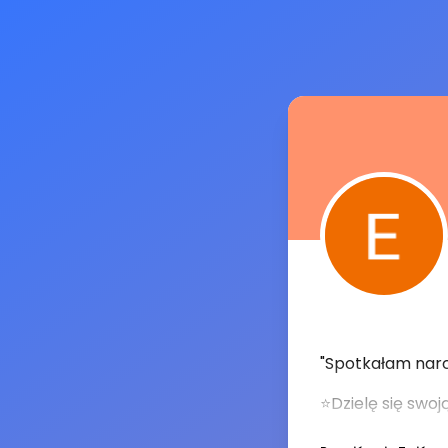
"Spotkałam narc
⭐Dzielę się swo