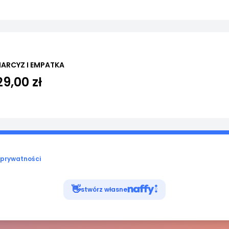
NARCYZ I EMPATKA
29,00 zł
 prywatności
👋
stwórz własne