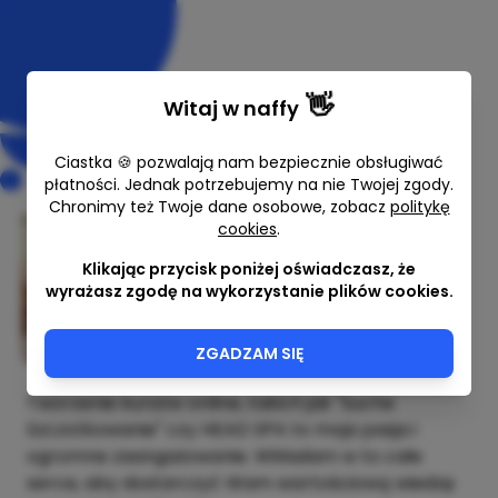
👋
Witaj w
naffy
Ciastka 🍪 pozwalają nam bezpiecznie obsługiwać
płatności. Jednak potrzebujemy na nie Twojej zgody.
Chronimy też Twoje dane osobowe, zobacz
politykę
cookies
.
Postaw kawę
Klikając przycisk poniżej oświadczasz, że
wyrażasz zgodę na wykorzystanie plików cookies.
Felicja Holistycznie
ZGADZAM SIĘ
Tworzenie kursów online, takich jak "Suche
Szczotkowanie" czy HEAD SPA to moja pasja i
ogromne zaangażowanie. Wkładam w to całe
serce, aby dostarczyć Wam wartościową wiedzę