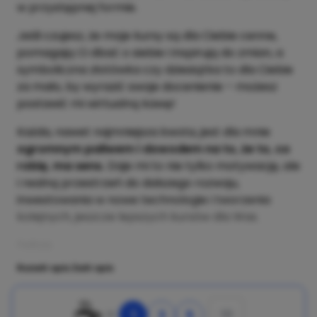
w przystępnej formie.
Jeśli czujesz, że moje kursy są dla Ciebie cenne,
pomagają Ci dbać o siebie i inspirują do zmian, a
symboliczna złotówka czy dziesiątka to dla Ciebie
za mało, by wyrazić swoje docenienie – możesz
postawić mi wirtualną kawę!
Każda, nawet najmniejsza kwota, jest dla mnie
ogromnym paliwem i dowodem na to, że to, co
robię, ma sens.
Daje mi to nie tylko motywację, ale
i realną przestrzeń do dalszego rozwoju,
inwestowania w nowe technologie i tworzenia
kolejnych, jeszcze lepszych kursów dla Was.
Felicja.
Rozwiń opis
Zwiń opis
☕
1
3
5