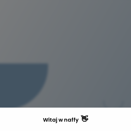
👋
Witaj w
naffy