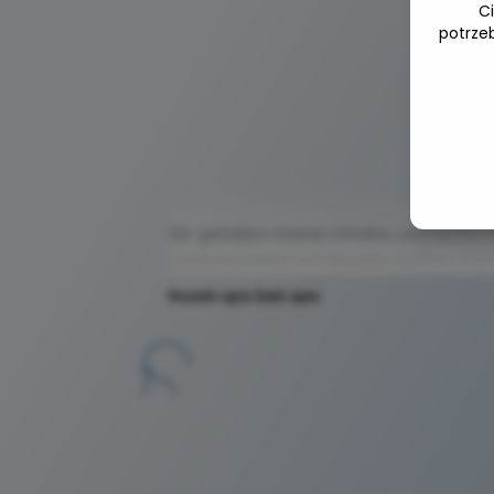
C
potrze
Buy m
Ger
Dir gefallen meine Inhalte und wüns
unterstützen? Ich lieeebe Kaffee. Da
Rozwiń opis
Zwiń opis