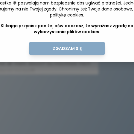
iastka 🍪 pozwalają nam bezpiecznie obsługiwać płatności. Jedn
bujemy na nie Twojej zgody. Chronimy też Twoje dane osobowe,
politykę cookies
.
Adres 
Klikając przycisk poniżej oświadczasz, że wyrażasz zgodę na
wykorzystanie plików cookies.
e a coffee
ZGADZAM SIĘ
man Cafe
chst dir mehr davon? Du möchtest mich
nke im Voraus💙