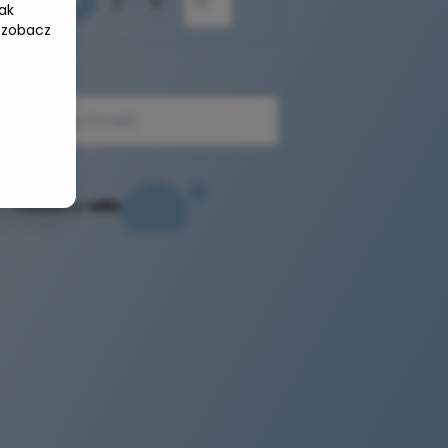
☕
1
3
5
ak
 zobacz
e-mail
Powered by