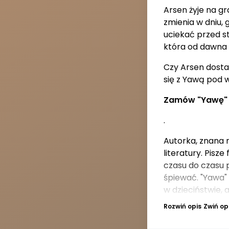
Arsen żyje na gr
zmienia w dniu,
uciekać przed st
która od dawna 
Czy Arsen dostan
się z Yawą pod 
Zamów "Yawę" ju
.
Autorka, znana n
literatury. Pis
czasu do czasu p
śpiewać. "Yawa" 
w dzieciństwie, a
Rozwiń opis
Zwiń op