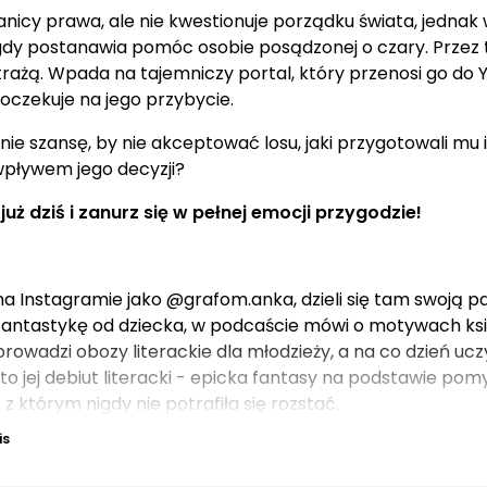
anicy prawa, ale nie kwestionuje porządku świata, jednak 
 gdy postanawia pomóc osobie posądzonej o czary. Przez
rażą. Wpada na tajemniczy portal, który przenosi go do Y
oczekuje na jego przybycie.
ie szansę, by nie akceptować losu, jaki przygotowali mu i
wpływem jego decyzji?
ż dziś i zanurz się w pełnej emocji przygodzie!
a Instagramie jako @grafom.anka, dzieli się tam swoją pas
ze fantastykę od dziecka, w podcaście mówi o motywach k
rowadzi obozy literackie dla młodzieży, a na co dzień ucz
to jej debiut literacki - epicka fantasy na podstawie pomy
 z którym nigdy nie potrafiła się rozstać.
is