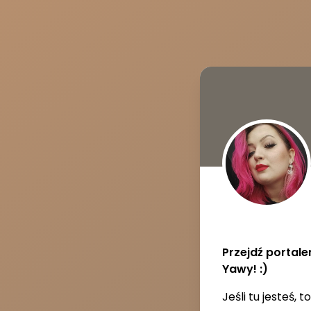
Przejdź portale
Yawy! :)
Jeśli tu jesteś, t