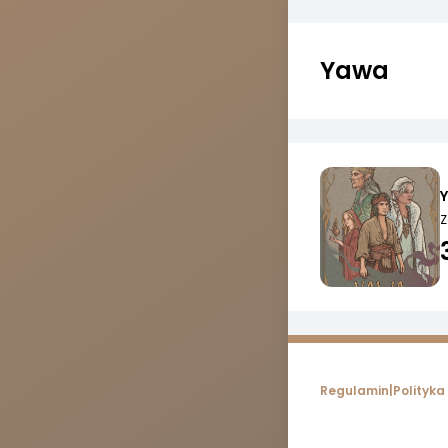
Yawa
Z
Regulamin
|
Polityka