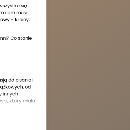
wszystko się
 to sam musi
awy – krainy,
nni? Co stanie
ją do pisania i
siążkowych, od
y innych
słu, który miała