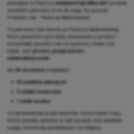
planujesz w Puszczy
weekend lub kilka dni
i przede
wszstkim pierwszy krok do tego, by poznać
Prastary Las - Puszczę Białowieską!
To pierwszy taki ebook po Puszczy Białowieskiej,
który powstał z potrzeby pokazania w prosty i
zrozumiały sposób tras na spacery, rower czy
kajak. Jest
prosto, przejrzyście i
minimalistycznie
!
Na
34 stronach
znajdziesz :
10 szlaków pieszych
3 szlaki rowerowe
1 szlak wodny
To sprawdzone przez autorkę, róznorodne trasy,
które zostały opisane w taki sposób, byś wiedział,
czego można się spodziewać na miejscu.