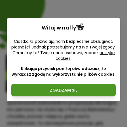
👋
Witaj w
naffy
Ciastka 🍪 pozwalają nam bezpiecznie obsługiwać
płatności. Jednak potrzebujemy na nie Twojej zgody.
Chronimy też Twoje dane osobowe, zobacz
politykę
cookies
.
Spacerownik białowieski
Klikając przycisk poniżej oświadczasz, że
Grażyna Chyra
wyrażasz zgodę na wykorzystanie plików cookies.
29,00 zł
ZGADZAM SIĘ
Spacerownik białowieski
to propozycja dla kogoś,
kto pierwszy raz styka się z Puszczą Białowieską i
chciałby poznać miejsca, gdzie warto
zawędrować. To obowiązkowa pozycja, gdy