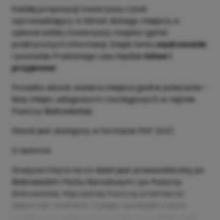
Każdej propozycji towarzyszy cytat
wprowadzający w klimat danego miejsca, a
opisowi szlaku towarzyszy mapka i garść
praktycznych informacji. Dzięki temu
wędrowanie
i poznanie Prastarego Lasu będzie
łatwe i
przyjemne
!
Ponadto ebook zawiera miejsca godne polecenia -
listę miejsc usługowych i noclegowych w rejonie
Puszczy Białowieskiej.
Ebook jest dostępny w formacie PDF (A4)
O autorce
Grażyna Chyra na co dzień jest przewodniczką po
Białowieskim Parku Narodowym i po Puszczy
Białowieskiej. Najczęściej Puszczę przemierza
pieszo lub rowerem. Z pasją opowiada o życiu
mniejszych i większych w prastarym, dzikim lesie.