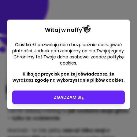
👋
Witaj w
naffy
Ciastka 🍪 pozwalają nam bezpiecznie obsługiwać
płatności. Jednak potrzebujemy na nie Twojej zgody.
Chronimy też Twoje dane osobowe, zobacz
politykę
cookies
.
Obudź MOC głosu. 5- minutówki
głosowe
Klikając przycisk poniżej oświadczasz, że
wyrażasz zgodę na wykorzystanie plików cookies.
Hanna Błachuta
200,00 zł
ZGADZAM SIĘ
Ten 10-dniowy trening to
jak osobista sesja głosu
– tylko że codziennie.
Wartość- to tak, jakby
zebrać kilka sesji o