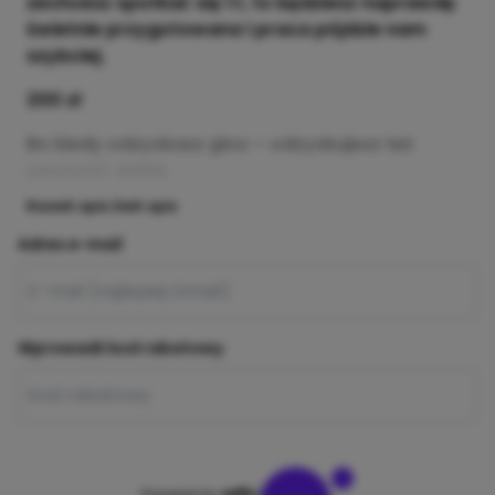
zechcesz spotkać się 1:1, to będziesz naprawdę
świetnie przygotowana i praca pójdzie nam
szybciej.
200 zł
Bo kiedy odzyskasz głos – odzyskujesz też
pewność siebie.
Rozwiń opis
Zwiń opis
Adres e-mail
Wprowadź kod rabatowy
Powered by