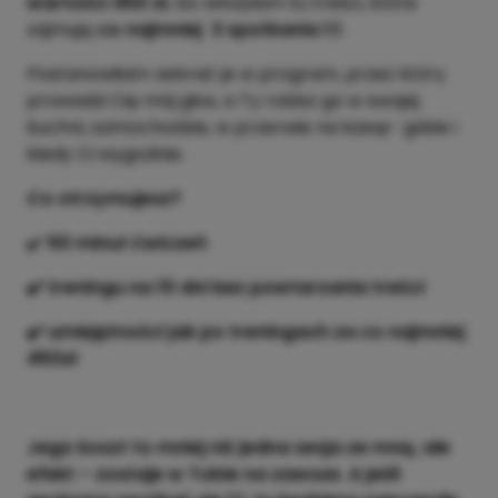
wartości 450 zł
, bo włożyłam tu treści, które
zajmują
co najmniej 3 spotkania 1:1
.
Postanowiłam zebrać je w program, przez który
prowadzi Cię mój głos, a Ty robisz go w swojej
kuchni, samochodzie, w przerwie na kawę- gdzie i
kiedy Ci wygodnie.
Co otrzymujesz?
✔️
50 minut ćwiczeń
✔️ treningu na 10 dni bez powtarzania treści
✔️ umiejętności jak po treningach za co najmniej
450zł
Jego koszt to mniej niż jedna sesja ze mną, ale
efekt – zostaje w Tobie na zawsze. A jeśli