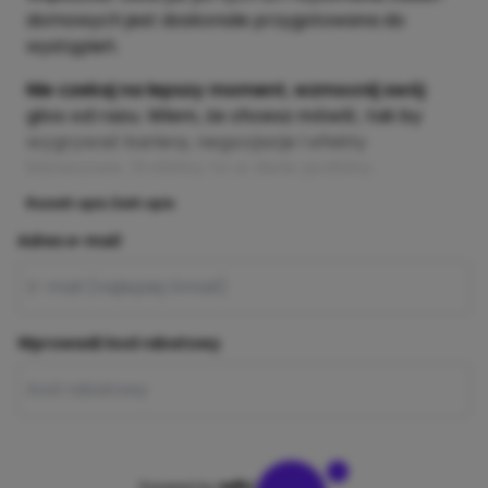
domowych jest doskonale przygotowana do
wystąpień.
Nie czekaj na lepszy moment, wzmocnij swój
głos od razu. Wiem, że chcesz mówić, tak by
wygrywać karierę, negocjacje i efekty
biznesowe. Zrobimy to w dwie godziny.
Rozwiń opis
Zwiń opis
Adres e-mail
Wprowadź kod rabatowy
Powered by