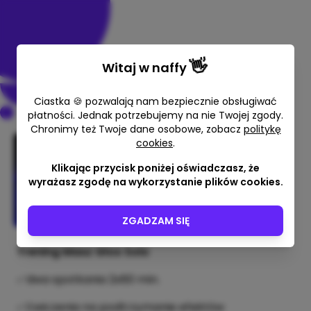
👋
Witaj w
naffy
Ciastka 🍪 pozwalają nam bezpiecznie obsługiwać
płatności. Jednak potrzebujemy na nie Twojej zgody.
Chronimy też Twoje dane osobowe, zobacz
politykę
cookies
.
Trening Masz Głos Solo
Klikając przycisk poniżej oświadczasz, że
Hanna Błachuta
wyrażasz zgodę na wykorzystanie plików cookies.
400,00 zł
ZGADZAM SIĘ
Trening Masz Głos Solo
✅dwa spotkania 2x60 min.
✅ćwiczenia na podtrzymanie efektów