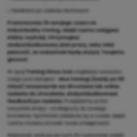
✅feedback po zadaniu domowym
Przeznaczasz 2h swojego czasu na
indywidualny trening, dzięki czemu osiągasz
efekty szybciej. Otrzymujesz
zindywidualizowany plan pracy, żeby mieć
pewność, że wskazówki będą służyły Twojemu
głosowi.
W opcji
Trening Głosu Solo
znajdziesz wszystko,
czego potrzebujesz-
dwa treningi (każdy po 60
minut) stacjonarnie we Wrocławiu lub online,
zadania do utrwalania, zindywidualizowane
feedbacki po zadaniu
. Przejdziemy przez
wszystkie etapy- od diagnozy do nowego
brzmienia. Spotkania oddalone są w czasie, dzięki
czemu możesz utrwalić nowe umiejętności.
Większość osób już po tych 2h i wykonaniu zadań