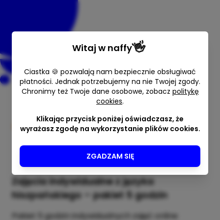
👋
Witaj w
naffy
Ciastka 🍪 pozwalają nam bezpiecznie obsługiwać
płatności. Jednak potrzebujemy na nie Twojej zgody.
Chronimy też Twoje dane osobowe, zobacz
politykę
Pakiet 5 lekcji języka
cookies
.
hiszpańskiego online
Klikając przycisk poniżej oświadczasz, że
wyrażasz zgodę na wykorzystanie plików cookies.
Curso
60 min
650,00 zł
ZGADZAM SIĘ
Zajęcia indywidualne z języka
hiszpańskiego – pakiet 5 godzin
Pakiet 5 godzin indywidualnych zajęć online