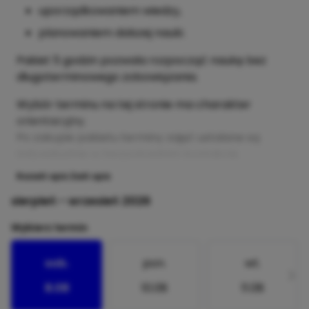
uporządkowaniem wiedzy,
planowaniem dalszej nauki.
Pakiet 5 godzin pozwala rozpocząć naukę bez
długoterminowego zobowiązania.
Wybór terminu na tej stronie ma charakter
orientacyjny.
Po zakupie pakietu terminy zajęć ustalane są
indywidualnie w bezpośrednim kontakcie.
Rozwiń opis
Zwiń opis
sierpień - wrzesień 2026
Wybierz termin
sob.
pon.
wt.
8.08
10.08
11.08