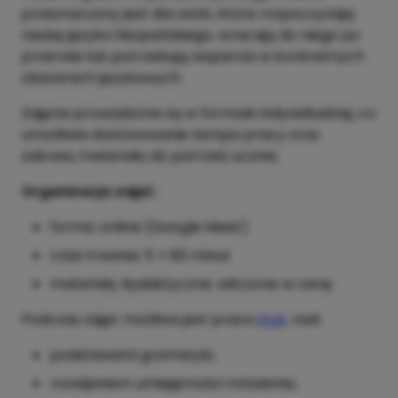
przeznaczony jest dla osób, które rozpoczynają
naukę języka hiszpańskiego, wracają do niego po
przerwie lub potrzebują wsparcia w konkretnych
obszarach językowych.
Zajęcia prowadzone są w formule indywidualnej, co
umożliwia dostosowanie tempa pracy oraz
zakresu materiału do potrzeb ucznia.
Organizacja zajęć:
forma: online (Google Meet)
czas trwania: 5 × 60 minut
materiały dydaktyczne: wliczone w cenę
Podczas zajęć możliwa jest praca
m.in
. nad:
podstawami gramatyki,
rozwijaniem umiejętności mówienia,