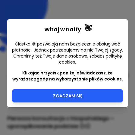
👋
Witaj w
naffy
Ciastka 🍪 pozwalają nam bezpiecznie obsługiwać
płatności. Jednak potrzebujemy na nie Twojej zgody.
Chronimy też Twoje dane osobowe, zobacz
politykę
Pierwsza konsultacja z
cookies
.
hiszpańskiego –
Klikając przycisk poniżej oświadczasz, że
uporządkowanie podstaw (1:1)
wyrażasz zgodę na wykorzystanie plików cookies.
Curso
60 min
ZGADZAM SIĘ
140,00 zł
Pierwsza konsultacja z hiszpańskiego –
uporządkowanie podstaw (1:1)