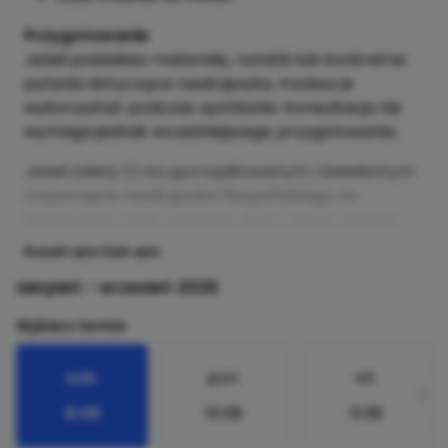
Przygotowanie
Jeżeli posiadasz materiały, notatki lub konkretne
pytania dotyczące nauki języka, możesz je
wykorzystać podczas spotkania. Konsultacja nie
wymaga jednak wcześniejszego przygotowania.
Jeżeli zależy Ci na uporządkowanym i świadomym
rozpoczęciu nauki języka hiszpańskiego, ta
konsultacja może stanowić dobry punkt wyjścia.
Rozwiń opis
Zwiń opis
sierpień - wrzesień 2026
Wybierz termin
sob.
pon.
wt.
8.08
10.08
11.08