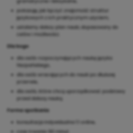
gramatyczne i leksykalne,
pokazuję, jak łączyć znajomość struktur
językowych z ich praktycznym użyciem,
ustalamy dalszy plan nauki, dopasowany do
celów i możliwości.
Dla kogo
dla osób rozpoczynających naukę języka
hiszpańskiego,
dla osób wracających do nauki po dłuższej
przerwie,
dla osób, które chcą uporządkować podstawy
przed dalszą nauką.
Forma spotkania
konsultacja indywidualna 1:1 online,
czas trwania: 60 minut.