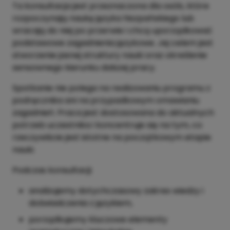
Ta konsultacja jest przeznaczona dla osób, które
rozpoczynają naukę języka hiszpańskiego lub
wracają do niej po przerwie i chcą uporządkować
podstawowe zagadnienia językowe. Jej celem jest
stworzenie jasnej struktury nauki oraz określenie
sensownego kierunku dalszej pracy.
Spotkanie nie polega na realizowaniu programu z
podręcznika ani na przypadkowym omawianiu
zagadnień. Praca jest dostosowana do aktualnych
potrzeb uczestnika i koncentruje się na tym, co
rzeczywiście jest istotne na początkowym etapie
nauki.
Podczas konsultacji:
analizujemy dotychczasowy zakres wiedzy i
doświadczenia z językiem,
porządkujemy kluczowe elementy