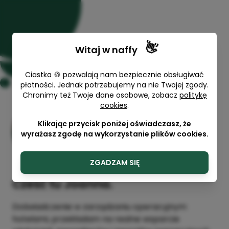
👋
Witaj w
naffy
Ciastka 🍪 pozwalają nam bezpiecznie obsługiwać
płatności. Jednak potrzebujemy na nie Twojej zgody.
Chronimy też Twoje dane osobowe, zobacz
politykę
cookies
.
Konsultacja z Joanną - Pion
Pokoi | Procedury | Narzędzia
Klikając przycisk poniżej oświadczasz, że
wyrażasz zgodę na wykorzystanie plików cookies.
Hotel.Money
60 min
ZGADZAM SIĘ
Cześć tu Joanna.
Doświadczenie w zarządzaniu operacyjnym
hotelami, przekładam na realne wsparcie