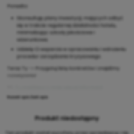
Ponadto:
Skonsultuję plany inwestycji, mających odbyć
się w trakcie regularnej działalności hotelu,
minimalizując szkody jakościowe i
wizerunkowe;
Udzielę Ci wsparcia w opracowaniu i wdrożeniu
procedur zarządzania kryzysowego.
Teraz Ty -> Przygotuj listę konkretów i znajdźmy
rozwiązania!
PS.
Tu znajdziesz o mnie więcej informacji
Rozwiń opis
Zwiń opis
Produkt niedostępny
Ten produkt został wycofany przez sprzedawcę i nie