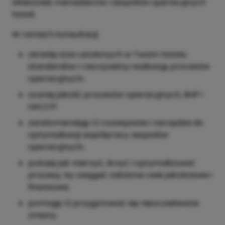
właścicieli, menadżerów i zespołów operacyjnych
hoteli.
W ramach konsultacji:
określę stan ustalonych w Twoim hotelu
standardów i rzeczywistą realizację procesów
operacyjnych;
ocenię jakość procesów operacyjnych, BHP i
HACCP;
zarekomenduję Ci rozwiązania i narzędzia do
optymalizacji współpracy zespołów
operacyjnych;
pokażę jak mierzyć, liczyć i optymalizować
procesy, by osiągać założone cele jakościowe i
finansowe;
pomogę Ci przygotować się nieoczekiwane
zmiany.