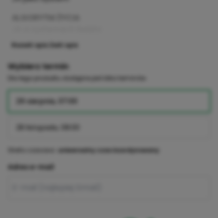
ALGORYTM ŻYCIA
JA w systemach świata
Rozwiń opis
Zwiń opis
Wybierz termin
Dla tego produktu dostępne jest kilka terminów.
29 sierpnia, 07:00
28 listopada, 08:00
Strefa czasowa:
uniwersalny czas koordynowany
Adres e-mail