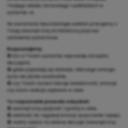
Twojego układu nerwowego i uwikłaniach w
systemie JA.
Na warsztacie Neurobiologia uwikłań pracujemy z
Twoją wewnętrzną architekturą poprzez
ustawienia systemowe.
Rozpoznajemy:
🟢 kto w Twoim systemie naprawdę zarządza
decyzjami,
🟢 gdzie pojawiają się blokady i dlaczego energia
życia nie płynie swobodnie,
🟢 czy Twoim życiem kieruje świadomość, emocje
czy stare reakcje zapisane w ciele.
To rozpoznanie pozwala odzyskać:
🟢 wewnętrzną spójność i spokój w ciele,
🟢 zdolność do regulacji emocji i puszczenie napięć,
🟢 realny wpływ na własne decyzje (wewnętrzną