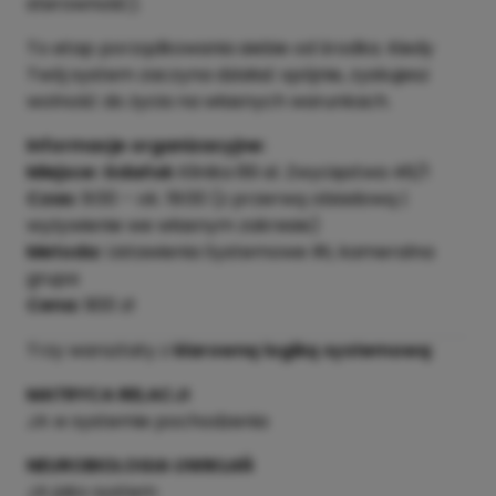
sterowność).
To etap porządkowania siebie od środka. Kiedy
Twój system zaczyna działać spójnie, zyskujesz
wolność do życia na własnych warunkach.
Informacje organizacyjne:
Miejsce: Gdańsk
Klinika 89 al. Zwycięstwa 46/1
Czas:
9:00 – ok. 19:00 (z przerwą obiadową |
wyżywienie we własnym zakresie)
Metoda:
Ustawienia Systemowe IRI, kameralna
grupa
Cena:
900 zł
Trzy warsztaty z
klarowną logiką systemową
:
MATRYCA RELACJI
JA w systemie pochodzenia
NEUROBIOLOGIA UWIKŁAŃ
JA jako system