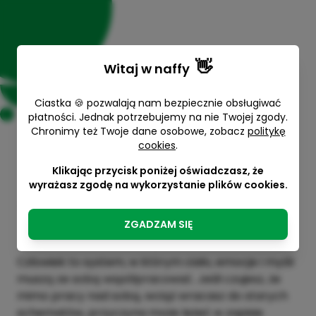
👋
Witaj w
naffy
Ciastka 🍪 pozwalają nam bezpiecznie obsługiwać
płatności. Jednak potrzebujemy na nie Twojej zgody.
Chronimy też Twoje dane osobowe, zobacz
politykę
WARSZTAT IRI 🟢 NEUROBIOLOGIA
cookies
.
UWIKŁAŃ. System JA: ciało,
Klikając przycisk poniżej oświadczasz, że
emocje, myśli i świadomość
wyrażasz zgodę na wykorzystanie plików cookies.
Małgorzata IRI Jakubowska
ZGADZAM SIĘ
900,00 zł
Człowiek to system, w którym ciało, emocje i myśli
muszą ze sobą współpracować. Jeśli czujesz, że
mimo pracy nad sobą, wciąż wracasz do starych
schematów, przyczyna może leżeć w zapisie