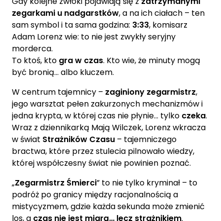
Gdy kolejne zwłoki pojawiają się z
zatrzymanymi
zegarkami u nadgarstków
, a na ich ciałach – ten
sam symbol i ta sama godzina:
3:33
, komisarz
Adam Lorenz wie: to nie jest zwykły seryjny
morderca.
To ktoś, kto
gra w czas
. Kto wie, że minuty mogą
być bronią… albo kluczem.
W centrum tajemnicy –
zaginiony zegarmistrz
,
jego warsztat pełen zakurzonych mechanizmów i
jedna krypta, w której czas nie płynie… tylko
czeka
.
Wraz z dziennikarką Mają Wilczek, Lorenz wkracza
w świat
Strażników Czasu
– tajemniczego
bractwa, które przez stulecia pilnowało wiedzy,
której współczesny świat nie powinien poznać.
„
Zegarmistrz Śmierci
” to nie tylko kryminał – to
podróż po granicy między racjonalnością a
mistycyzmem, gdzie każda sekunda może zmienić
los, a
czas nie jest miarą… lecz strażnikiem
.