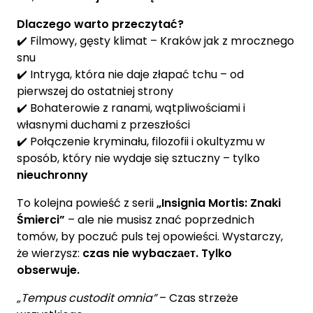
Dlaczego warto przeczytać?
✔️ Filmowy, gęsty klimat – Kraków jak z mrocznego
snu
✔️ Intryga, która nie daje złapać tchu – od
pierwszej do ostatniej strony
✔️ Bohaterowie z ranami, wątpliwościami i
własnymi duchami z przeszłości
✔️ Połączenie kryminału, filozofii i okultyzmu w
sposób, który nie wydaje się sztuczny – tylko
nieuchronny
To kolejna powieść z serii
„Insignia Mortis: Znaki
Śmierci”
– ale nie musisz znać poprzednich
tomów, by poczuć puls tej opowieści. Wystarczy,
że wierzysz:
czas nie wybaczает. Tylko
obserwuje.
„Tempus custodit omnia”
– Czas strzeże