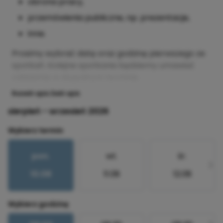
obrona pracy,
przemówienia publiczne, np. prezentacje,
inne.
Prosimy wybrać datę oraz godzinę pierwszego ze
spotkań. Kolejne spotkania będziemy umawiać
oddzielnie w dogodnym terminie.
Rozwiń opis
Zwiń opis
sierpień - wrzesień 2026
Wybierz termin
pon.
wt.
śr.
10.08
11.08
12.08
Wybierz godzinę