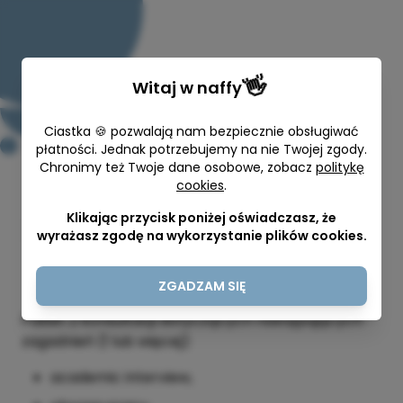
👋
Witaj w
naffy
Ciastka 🍪 pozwalają nam bezpiecznie obsługiwać
płatności. Jednak potrzebujemy na nie Twojej zgody.
Chronimy też Twoje dane osobowe, zobacz
politykę
cookies
.
Pakiet: 2 konsultacje 45 minut
Klikając przycisk poniżej oświadczasz, że
Jasmina Kasenko
wyrażasz zgodę na wykorzystanie plików cookies.
45 min
430,00 zł
ZGADZAM SIĘ
Pakiet 2 konsultacji dotyczących następujących
zagadnień (1 lub więcej):
academic interview,