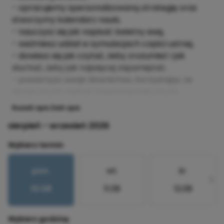
- opracujemy spersonalizowaną strategię oraz
stworzymy kalendarz nauki,
- nauczysz się jak napisać świetny esej,
- weźmiesz udział w symulacjach części ustnej,
- dowiesz się jak czytać, żeby zrozumieć i jak
słuchać, żeby jak najwięcej zapamiętać,
- poszerzysz swoje słownictwo, korzystając ze
skutecznych metod mnemotechnicznych.
Rozwiń opis
Zwiń opis
sierpień - wrzesień 2026
Wybierz termin
pon.
wt.
śr.
10.08
11.08
12.08
Wybierz godzinę