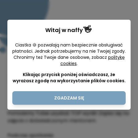
👋
Witaj w
naffy
Ciastka 🍪 pozwalają nam bezpiecznie obsługiwać
płatności. Jednak potrzebujemy na nie Twojej zgody.
Chronimy też Twoje dane osobowe, zobacz
politykę
Przygotowanie do egzaminu
cookies
.
IELTS/TOEFL
Klikając przycisk poniżej oświadczasz, że
wyrażasz zgodę na wykorzystanie plików cookies.
Jasmina Kasenko
60 min
430,00 zł
ZGADZAM SIĘ
Pomożemy Tobie uzyskać TOP wynik! Zapisz się na
zajęcia z doświadczonym mentorem.
Podczas spotkania: