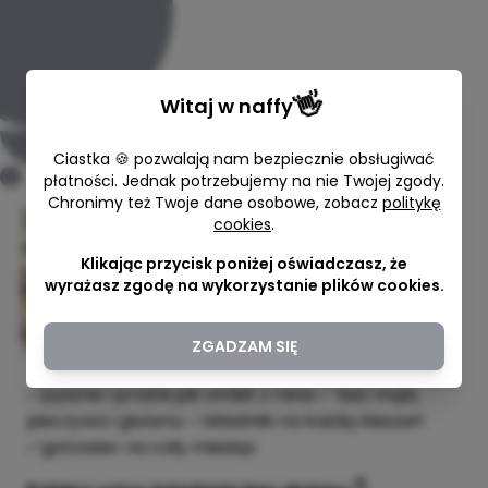
👋
Witaj w
naffy
Ciastka 🍪 pozwalają nam bezpiecznie obsługiwać
płatności. Jednak potrzebujemy na nie Twojej zgody.
Chronimy też Twoje dane osobowe, zobacz
politykę
cookies
.
30 śniadań BEZ GLUTENU
Klikając przycisk poniżej oświadczasz, że
Jem Bez Glutenu
wyrażasz zgodę na wykorzystanie plików cookies.
30,00 zł
ZGADZAM SIĘ
✅pyszne i proste jak omlet z rana ✅ bez mąki,
pieczywa i glutenu ✅składniki na każdą kieszeń
✅gotowiec na cały miesiąc