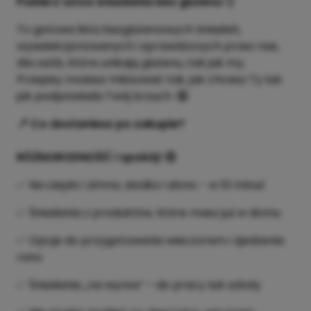
Pobierz sztos śniadania bez glutenu 👇
To gotowa lista bezglutenowych śniadań,
wyselekcjonowanych i sprawdzonych przez nas,
dla osób, które unikają glutenu, tak jak my.
Przepisy możesz miksować tak, jak chcesz Ty lub
jak podpowiada Twój brzuch.
😉
📍 Co dostaniesz po zakupie?
RÓŻNORODNOŚĆ i spokój! 😊
✅ Na ciepło i zimno, słodko i słono - w 10 minut
✅ Śniadania z produktów, które masz już w domu
✅ Opcje do przygotowania wieczorem i zjedzenia
rano
✅ Śniadania „na wynos” – do pracy lub szkoły