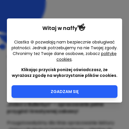
👋
Witaj w
naffy
Ciastka 🍪 pozwalają nam bezpiecznie obsługiwać
płatności. Jednak potrzebujemy na nie Twojej zgody.
Chronimy też Twoje dane osobowe, zobacz
politykę
cookies
.
Dzieci z Bullerbyn -opracowanie
lektury
Klikając przycisk poniżej oświadczasz, że
wyrażasz zgodę na wykorzystanie plików cookies.
Kacha i Karla (loveschool.pl)
9,99 zł
ZGADZAM SIĘ
„Dzieci z Bullerbyn” – opracowanie pełne
przygód i kreatywnej zabawy!
Przygotowałyśmy dla Was opracowanie lektury