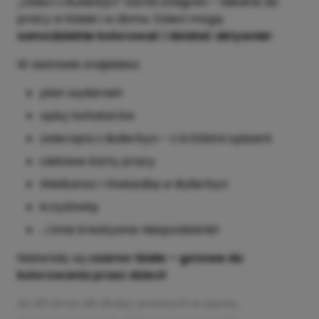
„Dzieci z Bullerbyn”
Astrid Lindgren – idealne do
pracy w klasie i w domu. Dzieci mogą
samodzielnie kolorować i działać aktywnie!
W zestawie znajdziesz:
plan wydarzeń
opisy bohaterów
zwierzęta z Bullerbyn – z krótkimi opisami
ciekawe karty pracy
Wielkanoc i Gwiazdkę w Bullerbyn
krzyżówkę
...i inne kreatywne niespodzianki!
Materiały są
czarno-białe – gotowe do
kolorowania przez dzieci!
Aż 40 stron do druku, prostych w użyciu,