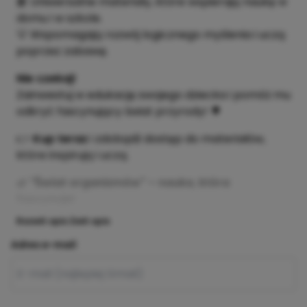
📘 Uniwersalne materiały, które wspierają naukę w
domu i w szkole.
💡 Wspomagają rozwój logicznego myślenia i uczą
poprzez zabawę.
Nie czekaj!
Zainwestuj w edukację swojego dziecka i pomóż mu
odkryć fascynujący świat przyrody! 🌳
👉
Kup teraz
i zdobądź dostęp do materiałów,
które inspirują i uczą.
🌿
"Świat organizmów" – nauka, która
fascynuje!
Rozwiń opis
Zwiń opis
Adres e-mail