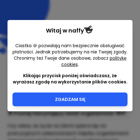
👋
Witaj w
naffy
Ciastka 🍪 pozwalają nam bezpiecznie obsługiwać
płatności. Jednak potrzebujemy na nie Twojej zgody.
Chronimy też Twoje dane osobowe, zobacz
politykę
cookies
.
Świat organizmów - zestaw
edukacyjny
Klikając przycisk poniżej oświadczasz, że
wyrażasz zgodę na wykorzystanie plików cookies.
Kacha i Karla (loveschool.pl)
5,50 zł
ZGADZAM SIĘ
🌍
Poznaj fascynujący świat organizmów! 🦠🌱
Czy wiesz, że życie na Ziemi opiera się na
precyzyjnych zależnościach między organizmami