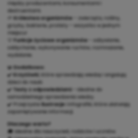
między producentami, konsumentami i
destruentami.
🌱
Królestwa organizmów
– zwierzęta, rośliny,
grzyby, bakterie, protisty – wszystko w jednym
miejscu!
💡
Funkcje życiowe organizmów
- odżywianie,
oddychanie, wykonywanie ruchów, rozmnażanie,
wydalanie.
🧩
Dodatkowo:
✔️
Krzyżówki
, które sprawdzają wiedzę i angażują
dzieci do nauki.
✔️
Testy z odpowiedziami
– idealne do
samodzielnego sprawdzenia wiedzy.
✔️ Przejrzyste
ilustracje
i infografiki, które ułatwiają
zapamiętywanie informacji.
Dlaczego warto?
🎓 Idealne dla nauczycieli, rodziców i uczniów.