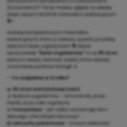
samożywnymi (producenci) a cudzożywnymi
(konsumenci)? Teraz możesz zgłębić tę wiedzę
dzięki naszym NOWYM materiałom edukacyjnym!
📚✨
Szukas
z
kompleksowych materiałów
edukacyjnych, które w ciekawy sposób przybliżą
dzieciom świat organizmów? 📚 Nasze
opracowanie
"Świat organizmów"
to aż
35 stron
pełnych wiedzy, ilustracji i zadań, które ułatwią
zrozumienie podstaw biologii! 🔬
✅
Co znajdziesz w środku?
📖
35 stron wartościowej treści:
🔬 Budowa organizmów – od komórek, przez
tkanki, aż po całe organizmy.
🌿
Fotosynteza
– jak rośliny wytwarzają tlen i
dlaczego chlorofil jest kluczowy?
🦁
Łańcuchy pokarmowe
– zrozum zależności