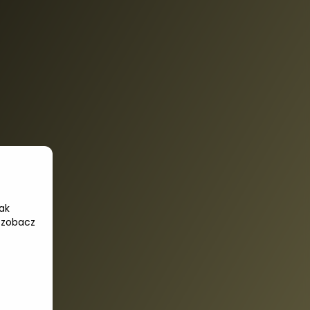
ak
 zobacz