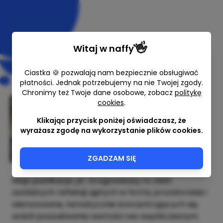
👋
Witaj w
naffy
Ciastka 🍪 pozwalają nam bezpiecznie obsługiwać
płatności. Jednak potrzebujemy na nie Twojej zgody.
Chronimy też Twoje dane osobowe, zobacz
politykę
cookies
.
Drogowskazy
Klikając przycisk poniżej oświadczasz, że
Kamila Sokalska
wyrażasz zgodę na wykorzystanie plików cookies.
23,00 zł
ZGADZAM SIĘ
Moja publikacja, pt. Drogowskazy to zbiór
osobistych refleksji ujętych w formy prozatorskie i
wierszowane, tematycznie koncentrujących się
wokół poszukiwania wartości we współczesnym