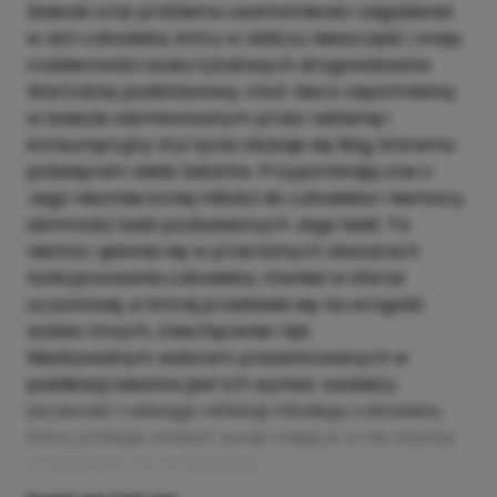
świecie oraz problemu osamotnienia i zagubienia
w nim człowieka, który w obliczu nieszczęść i znoju
codzienności szuka tytułowych drogowskazów.
Wartością podstawową, choć nieco zapomnianą
w świecie zdominowanym przez reklamę i
konsumpcyjny styl życia okazuje się Bóg, któremu
poświęcam wiele tekstów. Przypominają one o
Jego niezmierzonej miłości do człowieka i niemocy,
ułomności ludzi pozbawionych Jego łaski. Ta
niemoc ujawnia się w przeróżnych obszarach
funkcjonowania człowieka, również w sferze
uczuciowej, w której przekłada się na wrogość
wobec innych, zniechęcenie i lęk.
Niezbywalnym walorem prezentowanych w
publikacji tekstów jest ich wymiar osobisty:
szczerość i odwaga refleksji młodego człowieka,
który próbuje znaleźć swoje miejsce w nie zawsze
przyjaznym mu środowisku.