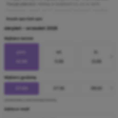
Twoje jakości.
Widzę w ludziach to, co w nich
najlepsze i wiem, jak to pokazać językiem mediów.
Rozwiń opis
Zwiń opis
sierpień - wrzesień 2026
Wybierz termin
pon.
wt.
śr.
10.08
11.08
12.08
Wybierz godzinę
07:00
07:30
08:00
uniwersalny czas koordynowany
Adres e-mail