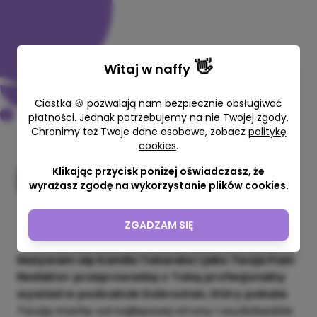
👋
Witaj w
naffy
Ciastka 🍪 pozwalają nam bezpiecznie obsługiwać
płatności. Jednak potrzebujemy na nie Twojej zgody.
Chronimy też Twoje dane osobowe, zobacz
politykę
Odcinek sponsorowany
cookies
.
podcastu
Klikając przycisk poniżej oświadczasz, że
wyrażasz zgodę na wykorzystanie plików cookies.
Kamila Tokarska
60 min
1000,00 zł
ZGADZAM SIĘ
Nazywam się Kamila Tokarska i jako Twoja Pani
Redaktor przeprowadzę z Tobą profesjonalny
wywiad w podcaście Dobrostan, który pokaże
Twoją markę od najlepszej strony i wydobędzie