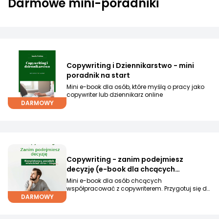
Darmowe mini-poradniki
Copywriting i Dziennikarstwo - mini
poradnik na start
Mini e-book dla osób, które myślą o pracy jako
copywriter lub dziennikarz online
DARMOWY
Copywriting - zanim podejmiesz
decyzję (e-book dla chcących
współpracować z copywriterem)
Mini e-book dla osób chcących
współpracować z copywriterem. Przygotuj się do
owocnej współpracy!
DARMOWY