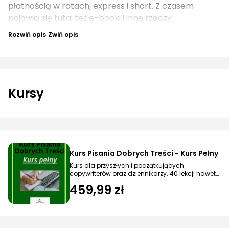
płatnością w ratach, express i short. Z czasem
pojawią się tutaj też e-booki i inne rzeczy.
Rozwiń opis
Zwiń opis
Kursy
Kurs Pisania Dobrych Treści - Kurs Pełny
Kurs dla przyszłych i początkujących
copywriterów oraz dziennikarzy. 40 lekcji nawet
w 40 dni.
459,99 zł