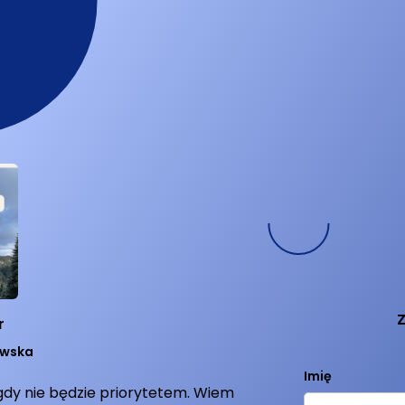
Z
r
owska
Imię
gdy nie będzie priorytetem. Wiem