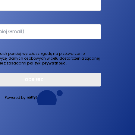
ycisk poniżej, wyrażasz zgodę na przetwarzanie
yżej danych osobowych w celu dostarczenia żądanej
nie z zasadami
polityki prywatności
.
ODBIERZ
Powered by